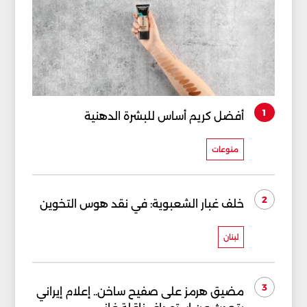
1
أفضل كريم أساس للبشرة الدهنية
منوعات
2
خلف غبار الشعبوية: في نقد هوس التخوين
لبنان
3
مضيق هرمز على صفيح ساخن.. إعلام إيراني