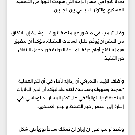
تحولاً كبيراً في مسار الأزمة التي شهدت أشهراً من التصعيد
العسكري والتوتر السياسي بين الجانبين.
وقال ترامب، في منشور عبر منصة "تروث سوشال"، إن الاتفاق
من المقرر أن يُوقّع خلال الساعات المقبلة، مؤكداً أن مضيق
هرمز سيُفتح أمام حركة الملاحة الدولية فور دخول الاتفاق
حيز التنفيذ.
وأضاف الرئيس الأميركي أن إدارته تأمل في أن تتم العملية
"بسرعة وسهولة وسلاسة"، لكنه عاد ليؤكد أن لدى الولايات
المتحدة "بديلاً نهائياً" في حال تعثر المسار الدبلوماسي، في
إشارة إلى استمرار خيار الضغط والردع العسكري.
وشدد ترامب على أن إيران لن تمتلك سلاحاً نووياً بأي شكل