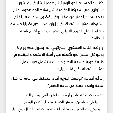
وكتب قائد سلاح الجو الإسرائيلي عومر تيشلر في منشور:
"بالتوازي مع المعركة الدفاعية، شن سلاح الجو هجوما على
بعد 1500 كيلومتر من مقرنا. وفي غضون ساعات قليلة تم
استهداف عشرات الأهداف في إيران، مما ألحق أضرارا جسيمة
بنظام الدفاع الجوي الإيراني، وضرب مواقع أخرى تابعة
للنظام".
وأوضح القائد العسكري الإسرائيلي أنه "بحلول عصر يوم 8
يونيو كان سلاح الجو بأكمله على أهبة الاستعداد للإقلاع في
طلعة جوية واسعة النطاق"، كانت ستشمل ضربات على
"مئات الأهداف في قلب إيران".
إلا أنه أضاف: "توقفت الضربة أثناء اجتماعنا في الأسراب، قبل
ساعة واحدة فقط من ساعة الصفر".
وحسب صحيفة "تايمز أوف إسرائيل"، ألغى رئيس الوزراء
الإسرائيلي بنيامين نتنياهو الضربة بعد أن أصدر الرئيس
الأميركي دونالد ترامب تعليماته بعدم تصعيد القتال مع إيران.