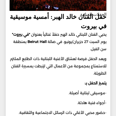
الحفلات الغنائية
حفل الفنان خالد الهبر: أمسية موسيقية
في بيروت
يحيي الفنان اللبناني خالد الهبر حفلاً غنائياً بعنوان
"في بيروت"
يوم السبت 27 حزيران/يونيو. في صالة
Beirut Hall
بمنطقة
سن الفيل.
ويعد الحفل فرصة لعشاق الأغنية اللبنانية ذات الطابع الملتزم
للاستمتاع بمجموعة من الأعمال التي ارتبطت بمسيرة الفنان
الطويلة.
يتميز الحفل بـ:
-موسيقى لبنانية أصيلة.
-أجواء فنية هادئة.
-حضور محبي الأغاني ذات الرسائل الاجتماعية والثقافية.