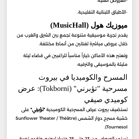
-العروض الفنية.
-الأطباق اللبنانية التقليدية.
ميوزيك هول (MusicHall)
يقدم تجربة موسيقية متنوعة تجمع بين الشرق والغرب من
خلال عروض مباشرة لفنانين من أنماط مختلفة.
وتعتبر هذه الأماكن خياراً مناسباً للراغبين في قضاء ليلة
مليئة بالموسيقى والترفيه.
المسرح والكوميديا في بيروت
مسرحية "تؤبرني" (Tokborni): عرض
كوميدي صيفي
تستضيف بيروت عرض المسرحية الكوميدية
"تؤبرني"
على
خشبة مسرح دوار الشمس (Sunflower Theater / Théâtre
Tournesol).
تستمر العروض من 23 حتى 25 حزيران/يونيو. وتقدم تجربة