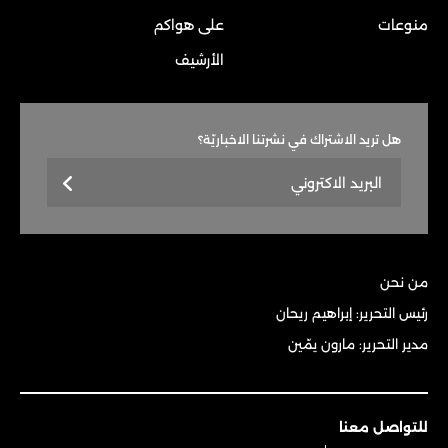
منوعات
على هواكم
الأرشيف
هل تريد الاشتراك في نشرتنا الاخباريّة؟
من نحن
رئيس التحرير: إبراهيم ريحان
مدير التحرير: مارون يمّين
للتواصل معنا