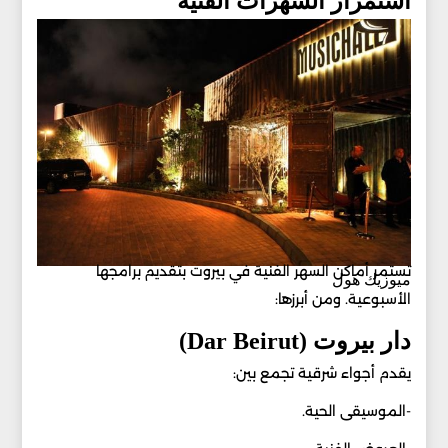
استمرار السهرات الفنية
تستمر أماكن السهر الفنية في بيروت بتقديم برامجها
ميوزيك هول
الأسبوعية. ومن أبرزها:
دار بيروت (Dar Beirut)
يقدم أجواء شرقية تجمع بين:
-الموسيقى الحية.