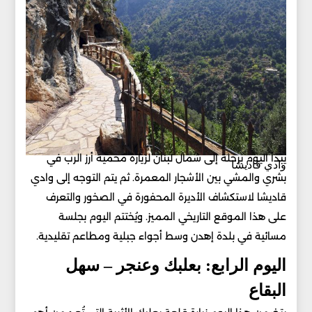
يبدأ اليوم برحلة إلى شمال لبنان لزيارة محمية أرز الرب في
وادي قاديشا
بشري والمشي بين الأشجار المعمرة. ثم يتم التوجه إلى وادي
قاديشا لاستكشاف الأديرة المحفورة في الصخور والتعرف
على هذا الموقع التاريخي المميز. ويُختتم اليوم بجلسة
مسائية في بلدة إهدن وسط أجواء جبلية ومطاعم تقليدية.
اليوم الرابع: بعلبك وعنجر – سهل
البقاع