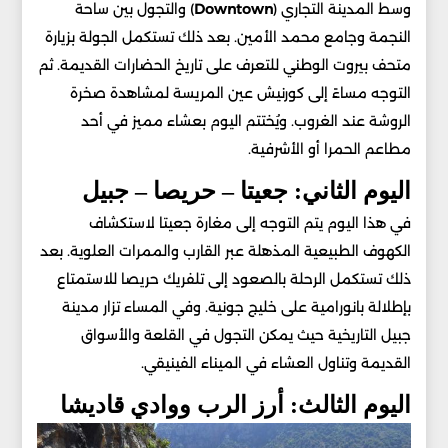
وسط المدينة التجاري (
Downtown
) والتجول بين ساحة
النجمة وجامع محمد الأمين. بعد ذلك تستكمل الجولة بزيارة
متحف بيروت الوطني للتعرف على تاريخ الحضارات القديمة. ثم
التوجه مساءً إلى كورنيش عين المريسة لمشاهدة صخرة
الروشة عند الغروب. ويُختتم اليوم بعشاء مميز في أحد
مطاعم الحمرا أو الأشرفية.
اليوم الثاني: جعيتا – حريصا – جبيل
في هذا اليوم يتم التوجه إلى مغارة جعيتا لاستكشاف
الكهوف الطبيعية المذهلة عبر القارب والممرات العلوية. بعد
ذلك تستكمل الرحلة بالصعود إلى تلفريك حريصا للاستمتاع
بإطلالة بانورامية على خليج جونية. وفي المساء تزار مدينة
جبيل التاريخية حيث يمكن التجول في القلعة والأسواق
القديمة وتناول العشاء في الميناء الفينيقي.
اليوم الثالث: أرز الرب ووادي قاديشا