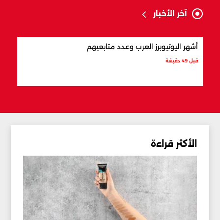
آخر الأخبار
أشهر اليوتيوبرز العرب وعدد متابعيهم
علام
قبل 49 دقيقة
قبل س
الأكثر قراءة