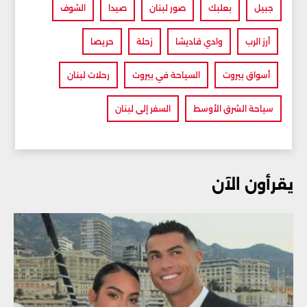
جبيل
بعلبك
صور لبنان
صيدا
الشوف
أرز الرب
وادي قاديشا
زحلة
حريصا
أسواق بيروت
السياحة في بيروت
رحلات لبنان
سياحة الشرق الأوسط
السفر إلى لبنان
يقرأون الآن