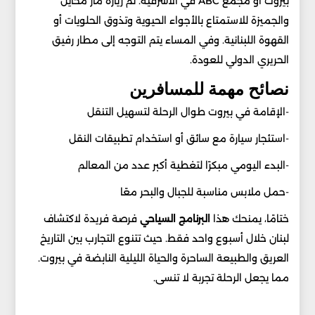
بيروت أو مجمع ABC في الأشرفية. ثم زيارة مار مخايل
والجميزة للاستمتاع بالأجواء الحيوية وتذوق الحلويات أو
القهوة اللبنانية. وفي المساء يتم التوجه إلى مطار رفيق
الحريري الدولي للعودة.
نصائح مهمة للمسافرين
-الإقامة في بيروت طوال الرحلة لتسهيل التنقل
-استئجار سيارة مع سائق أو استخدام تطبيقات النقل
-البدء اليومي مبكرًا لتغطية أكبر عدد من المعالم
-حمل ملابس مناسبة للجبال والبحر معًا
ختامًا، يمنحك هذا
البرنامج السياحي
فرصة فريدة لاكتشاف
لبنان خلال أسبوع واحد فقط. حيث تتنوع التجارب بين التاريخ
العريق والطبيعة الساحرة والحياة الليلية النابضة في بيروت.
مما يجعل الرحلة تجربة لا تنسى.