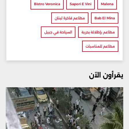
Bistro Veronica
Sapori E Vini
Malena
Bab El Mina
مطاعم فاخرة لبنان
مطاعم بإطلالة بحرية
السياحة في جبيل
مطاعم للمناسبات
يقرأون الآن