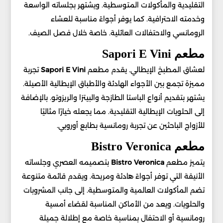
التقليدية والمأكولات المتوسطية. ويشتهر بجلساته الواسعة
وخدمته الاحترافية. كما يوفر أجواءً مناسبة للعشاء
الرومانسي والاحتفالات العائلية. خاصة خلال فصل الصيف.
مطعم Sapori E Vini
لعشاق المطبخ الإيطالي. يقدم مطعم
Sapori E Vini
تجربة
مميزة تجمع بين الأجواء الهادئة والأطباق الإيطالية الأصيلة.
يشتهر بتقديم أنواع الباستا الطازجة والبيتزا والريزوتو. بالإضافة
إلى الحلويات الإيطالية التقليدية. مما يجعله خيارًا مثاليًا
للأزواج الباحثين عن تجربة رومانسية بطابع أوروبي.
مطعم Bistro Veronica
يتميز مطعم
Bistro Veronica
بتصميمه العصري وجلساته
الأنيقة التي توفر أجواءً هادئة ومريحة. ويقدم قائمة متنوعة
تضم المأكولات العالمية والمتوسطية. إلى جانب المشروبات
والحلويات. ويعد من الأماكن المناسبة لقضاء أمسية
رومانسية أو الاحتفال بمناسبة خاصة مع إطلالة جميلة