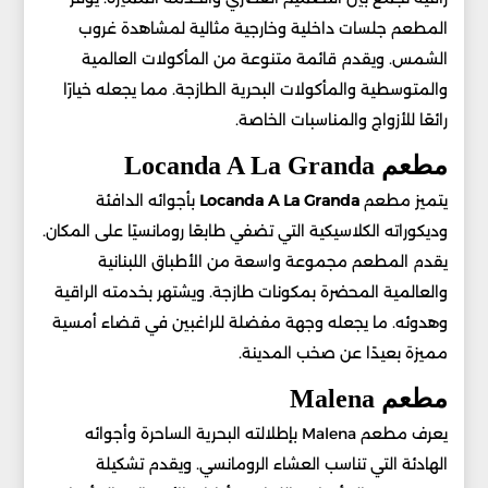
المطعم جلسات داخلية وخارجية مثالية لمشاهدة غروب
الشمس. ويقدم قائمة متنوعة من المأكولات العالمية
والمتوسطية والمأكولات البحرية الطازجة. مما يجعله خيارًا
رائعًا للأزواج والمناسبات الخاصة.
مطعم Locanda A La Granda
يتميز مطعم
Locanda A La Granda
بأجوائه الدافئة
وديكوراته الكلاسيكية التي تضفي طابعًا رومانسيًا على المكان.
يقدم المطعم مجموعة واسعة من الأطباق اللبنانية
والعالمية المحضرة بمكونات طازجة. ويشتهر بخدمته الراقية
وهدوئه. ما يجعله وجهة مفضلة للراغبين في قضاء أمسية
مميزة بعيدًا عن صخب المدينة.
مطعم Malena
يعرف مطعم Malena بإطلالته البحرية الساحرة وأجوائه
الهادئة التي تناسب العشاء الرومانسي. ويقدم تشكيلة