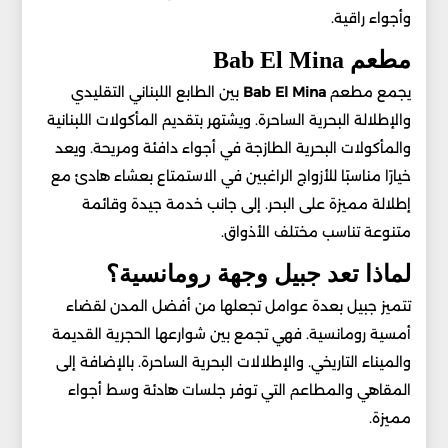
وأجواء راقية.
مطعم Bab El Mina
يجمع مطعم
Bab El Mina
بين الطابع اللبناني التقليدي
والإطلالة البحرية الساحرة. ويشتهر بتقديم المأكولات اللبنانية
والمأكولات البحرية الطازجة في أجواء دافئة ومريحة. ويعد
خيارًا مناسبًا للأزواج الراغبين في الاستمتاع بعشاء هادئ مع
إطلالة مميزة على البحر. إلى جانب خدمة جيدة وقائمة
متنوعة تناسب مختلف الأذواق.
لماذا تعد جبيل وجهة رومانسية؟
تتميز جبيل بعدة عوامل تجعلها من أفضل المدن لقضاء
أمسية رومانسية. فهي تجمع بين شوارعها الحجرية القديمة
والميناء التاريخي. والإطلالات البحرية الساحرة. بالإضافة إلى
المقاهي والمطاعم التي توفر جلسات هادئة وسط أجواء
مميزة.