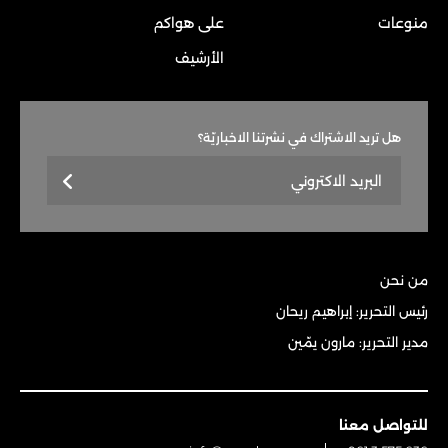
منوعات
على هواكم
الأرشيف
هل تريد الاشتراك في نشرتنا الاخباريّة؟
من نحن
رئيس التحرير: إبراهيم ريحان
مدير التحرير: مارون يمّين
للتواصل معنا