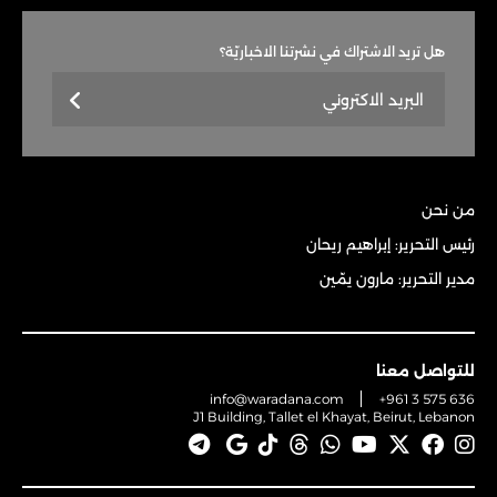
هل تريد الاشتراك في نشرتنا الاخباريّة؟
من نحن
رئيس التحرير: إبراهيم ريحان
مدير التحرير: مارون يمّين
للتواصل معنا
info@waradana.com
+961 3 575 636
J1 Building, Tallet el Khayat, Beirut, Lebanon