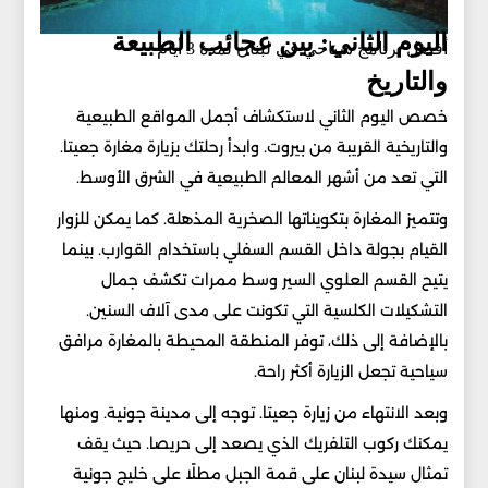
اليوم الثاني: بين عجائب الطبيعة
أفضل برنامج سياحي في لبنان لمدة 3 أيام
والتاريخ
خصص اليوم الثاني لاستكشاف أجمل المواقع الطبيعية
والتاريخية القريبة من بيروت. وابدأ رحلتك بزيارة مغارة جعيتا.
التي تعد من أشهر المعالم الطبيعية في الشرق الأوسط.
وتتميز المغارة بتكويناتها الصخرية المذهلة. كما يمكن للزوار
القيام بجولة داخل القسم السفلي باستخدام القوارب. بينما
يتيح القسم العلوي السير وسط ممرات تكشف جمال
التشكيلات الكلسية التي تكونت على مدى آلاف السنين.
بالإضافة إلى ذلك، توفر المنطقة المحيطة بالمغارة مرافق
سياحية تجعل الزيارة أكثر راحة.
وبعد الانتهاء من زيارة جعيتا. توجه إلى مدينة جونية. ومنها
يمكنك ركوب التلفريك الذي يصعد إلى حريصا. حيث يقف
تمثال سيدة لبنان على قمة الجبل مطلًا على خليج جونية