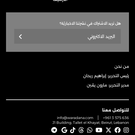
هل تريد الاشتراك في نشرتنا الاخباريّة؟
من نحن
رئيس التحرير: إبراهيم ريحان
مدير التحرير: مارون يمّين
للتواصل معنا
info@waradana.com
+961 3 575 636
J1 Building, Tallet el Khayat, Beirut, Lebanon