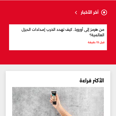
آخر الأخبار
من هرمز إلى أوروبا.. كيف تهدد الحرب إمدادات الديزل
هجوم
العالمية؟
وصفه
قبل 15 دقيقة
قبل س
الأكثر قراءة