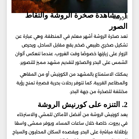
1. مشاهدة صخرة الروشة والتقاط
الروشة
الصور
تعد صخرة الروشة أشهر معلم في المنطقة، وهي عبارة عن
تشكيل صخري طبيعي ضخم يقع مقابل الساحل. ويحرص
الزوار على زيارتها خصوصًا وقت الغروب، عندما تنعكس ألوان
الشمس على البحر والصخور لتقديم مشهد مميز للتصوير.
يمكنك الاستمتاع بالمشهد من الكورنيش أو من المقاهي
والمطاعم القريبة، كما تتوفر رحلات بحرية قصيرة تمنح رؤية
مختلفة للصخرة من جهة البحر.
2. التنزه على كورنيش الروشة
يعد كورنيش الروشة من أفضل الأماكن للمشي والاسترخاء
في بيروت، خاصة خلال ساعات المساء. ويوفر ممشى واسعًا
بإطلالة مباشرة على البحر، ويقصده السكان المحليون والسياح