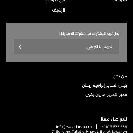
الأرشيف
هل تريد الاشتراك في نشرتنا الاخباريّة؟
من نحن
رئيس التحرير: إبراهيم ريحان
مدير التحرير: مارون يمّين
للتواصل معنا
info@waradana.com
+961 3 575 636
J1 Building, Tallet el Khayat, Beirut, Lebanon