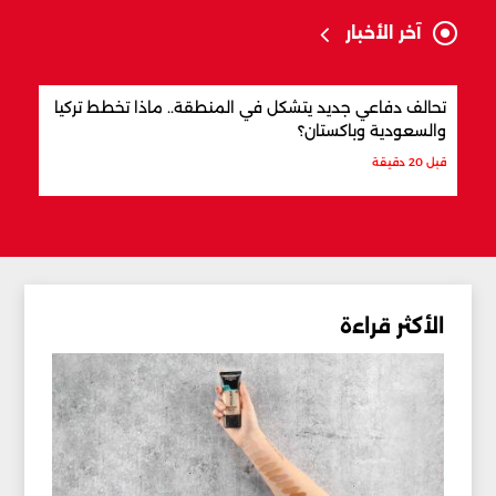
آخر الأخبار
تحالف دفاعي جديد يتشكل في المنطقة.. ماذا تخطط تركيا
من ه
والسعودية وباكستان؟
العا
قبل 20 دقيقة
قبل س
الأكثر قراءة