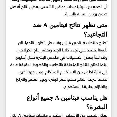
أن الجمع بين الريتينويدات وواقي الشمس يعطي نتائج أفضل
ضمن روتين العناية بالبشرة.
متى تظهر نتائج فيتامين A ضد
التجاعيد؟
تحتاج منتجات فيتامين A إلى وقت حتى تظهر نتائجها. لأن
تأثيرها يعتمد على تجدد خلايا الجلد وتحفيز إنتاج الكولاجين.
وقد تبدأ بعض التحسينات في ملمس البشرة خلال أسابيع.
بينما تحتاج النتائج المتعلقة بالتجاعيد والخطوط الدقيقة عادة
إلى فترة أطول من الاستخدام المنتظم. ومن جهة أخرى،
تختلف سرعة النتائج حسب عمر البشرة ونوع المنتج والتركيز
والالتزام بطريقة الاستخدام.
هل يناسب فيتامين A جميع أنواع
البشرة؟
يمكن للعديد من الأشخاص استخدام منتجات فيتامين A. لكن