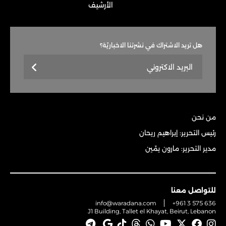
الأرشيف
هل تريد الاشتراك في نشرتنا الاخباريّة؟
من نحن
رئيس التحرير: إبراهيم ريحان
مدير التحرير: مارون يمّين
للتواصل معنا
info@waradana.com
+961 3 575 636
J1 Building, Tallet el Khayat, Beirut, Lebanon