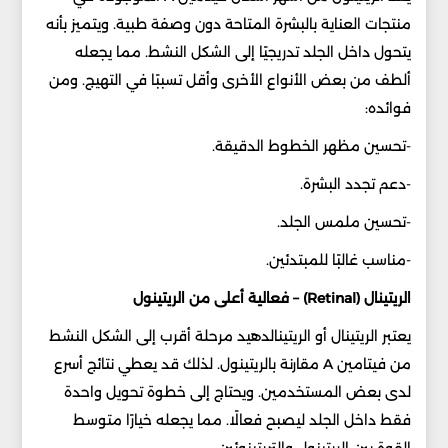
منتجات العناية بالبشرة المتاحة دون وصفة طبية. ويتميز بأنه
يتحول داخل الجلد تدريجيًا إلى الشكل النشط. مما يجعله
ألطف من بعض الأنواع الأخرى وأقل تسببًا في التهيج. ومن
فوائده:
-تحسين مظهر الخطوط الدقيقة.
-دعم تجدد البشرة.
-تحسين ملمس الجلد.
-مناسب غالبًا للمبتدئين.
الريتينال (Retinal) – فعالية أعلى من الريتينول
يعتبر الريتينال أو الريتينالدهيد مرحلة أقرب إلى الشكل النشط
من فيتامين A مقارنة بالريتينول. لذلك قد يعطي نتائج أسرع
لدى بعض المستخدمين. ويحتاج إلى خطوة تحويل واحدة
فقط داخل الجلد ليصبح فعالًا. مما يجعله خيارًا متوسط
القوة بين الريتينول والتريتينوئين.