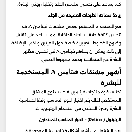
كما يساعد على تحسين ملمس الجلد وتقليل بهتان البشرة.
زيادة سماكة الطبقات العميقة من الجلد
مع الاستخدام المستمر لبعض مشتقات فيتامين A. قد
تتحسن كثافة طبقات الجلد الداخلية. مما يساعد على تقليل
وضوح الخطوط التعبيرية خاصة حول العينين والفم. بالإضافة
إلى ذلك، يمكن أن يساهم فيتامين A في تحسين مظهر
البشرة غير المتجانسة ودعم مظهرها الصحي.
أشهر مشتقات فيتامين A المستخدمة
للبشرة
تختلف قوة منتجات فيتامين A حسب نوع المشتق
المستخدم. لذلك يتم اختيار النوع المناسب وفقًا لحساسية
البشرة وخبرة الشخص في استخدام الريتينويدات.
الريتينول (Retinol) – الخيار المناسب للمبتدئين
يعد الريتينول من أشهر أشكال فيتامين A الموجودة في