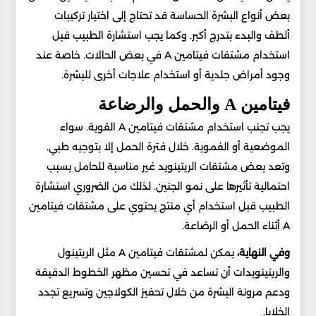
بعض أنواع البشرة الحساسة قد تحتاج إلى اختيار تركيبات
ألطف والبدء بتدرج أكبر. وكما يجب استشارة الطبيب قبل
استخدام مشتقات فيتامين A في بعض الحالات. خاصة عند
وجود أمراض جلدية أو استخدام علاجات أخرى للبشرة.
فيتامين A والحمل والرضاعة
يجب تجنب استخدام مشتقات فيتامين A القوية. سواء
الموضعية أو الفموية. خلال فترة الحمل إلا بتوجيه طبي.
وتعد بعض مشتقات الريتينويد غير مناسبة للحامل بسبب
احتمالية تأثيرها على نمو الجنين. لذلك من الضروري استشارة
الطبيب قبل استخدام أي منتج يحتوي على مشتقات فيتامين
A أثناء الحمل أو الرضاعة.
وفي النهاية،
يمكن لمشتقات فيتامين A مثل الريتينول
والريتينويدات أن تساعد في تحسين مظهر الخطوط الدقيقة
ودعم مرونة البشرة من خلال تحفيز الكولاجين وتسريع تجدد
الخلايا.