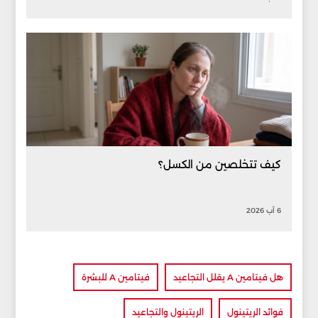
كيف تتخلصين من الكسل؟
6 آب 2026
هل فيتامين A يقلل التجاعيد
فيتامين A للبشرة
فوائد الريتينول
الريتينول والتجاعيد