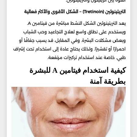
التريتينوئين (Tretinoin) – الشكل الأقوى والأكثر فعالية
يعد التريتينوئين الشكل النشط مباشرة من فيتامين A.
ويستخدم على نطاق واسع لعلاج التجاعيد وحب الشباب
وبعض مشكلات البشرة. وفي المقابل، قد يسبب جفافًا أو
احمرارًا أو تقشيرًا. ولذلك يحتاج عادة إلى استخدام تحت إشراف
طبي. خاصة عند استخدام تركيزات مرتفعة.
كيفية استخدام فيتامين A للبشرة
بطريقة آمنة