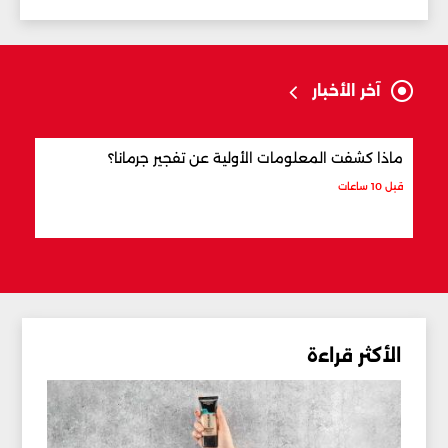
آخر الأخبار
ماذا كشفت المعلومات الأولية عن تفجير جرمانا؟
أردو
شري
قبل 10 ساعات
قبل 11 ساعة
الأكثر قراءة