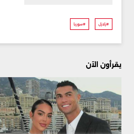
#زلازل
#سوريا
يقرأون الآن