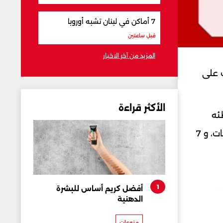
7 أماكن في لبنان تشبه أوروبا
قبل ساعتين
المزيد من آخر الاخبار
لعشرين ساعة 16 هزة أرضية بقوة أقل من 4.4 درجات على
الأكثر قراءة
ون وشاطئه
بقوة تراوحت بين 2 و2.9 درجات وهزة جنوب شرقي بيروت بقوة 3.6 درجات وهزة جنوبي شرقي حماة بقوة 1.6 درجات، و 7
1
أفضل كريم أساس للبشرة
الدهنية
منوعات