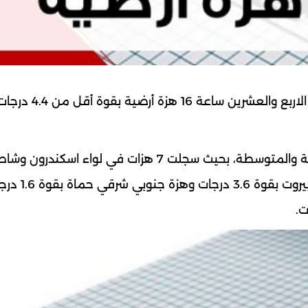
أعلن المركز الوطني للزلازل أن محطاته سجلت خلال الاربع وا
وقال المركز إن الهزات المسجلة تراوحت بين الضعيفة والمتوسطة، بحيث سجلت 7 هزات في لواء اسكندر