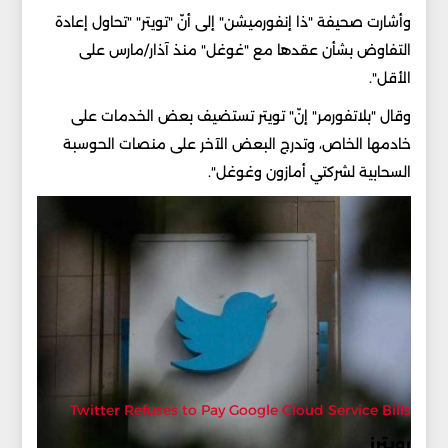
وأشارت صحيفة "ذا إنفورميشن" إلى أنّ "تويتر" "تحاول إعادة
التفاوض بشأن عقدها مع "غوغل" منذ آذار/مارس على
الأقل".
وقال "بلاتفورمر" إنّ" تويتر تستضيف بعض الخدمات على
خادمها الخاص، وتدرج البعض الآخر على منصات الحوسبة
السحابية لشركتي أمازون وغوغل".
Twitter Refuses to Pay Google Cloud Service Bills
رويترز