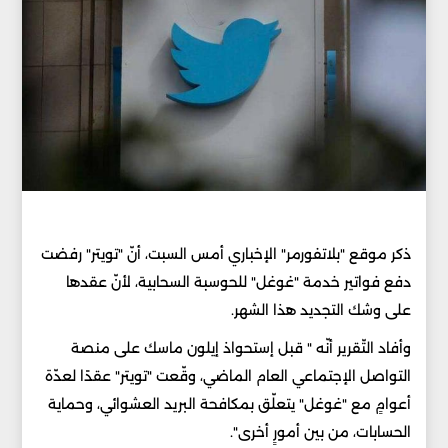
ذكر موقع "بلاتفورمر" الإخباري أمس السبت، أنّ "تويتر" رفضت
دفع فواتير خدمة "غوغل" للحوسبة السحابية، لأنّ عقدها
على وشك التجديد هذا الشهر.
وأفاد التّقرير أنّه " قبل إستحواذ إيلون ماسك على منصة
التواصل الإجتماعي العام الماضي، وقّعت "تويتر" عقدًا لعدّة
أعوامٍ مع "غوغل" يتعلّق بمكافحة البريد العشوائي، وحماية
الحسابات، من بين أمورٍ أخرى".