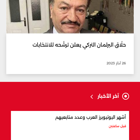
حلّاق البرلمان التركي يعلن ترشّحه للانتخابات
26 آذار 2023
آخر الأخبار
أشهر اليوتيوبرز العرب وعدد متابعيهم
علام
قبل ساعتين
قبل س