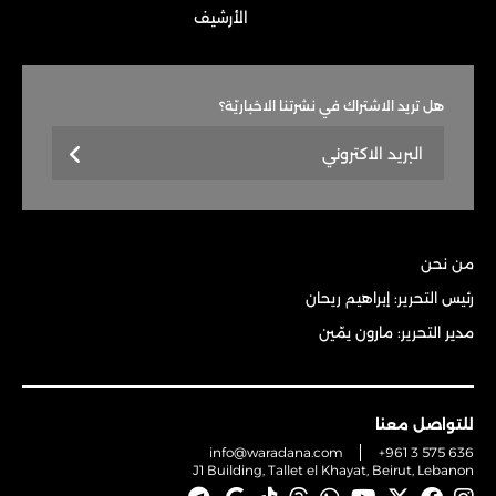
الأرشيف
هل تريد الاشتراك في نشرتنا الاخباريّة؟
من نحن
رئيس التحرير: إبراهيم ريحان
مدير التحرير: مارون يمّين
للتواصل معنا
info@waradana.com
+961 3 575 636
J1 Building, Tallet el Khayat, Beirut, Lebanon