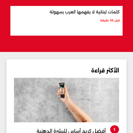
كلمات لبنانية لا يفهمها العرب بسهولة
أفضل
قبل 38 دقيقة
قبل 54 دقيقة
الأكثر قراءة
1
أفضل كريم أساس للبشرة الدهنية