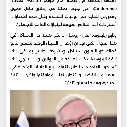
وأضاف ريابكوف، في كلمته أمام مؤتمر Russia Investor
Conference: "في جنيف، تمكنا من إطلاق تبادل عميق
ومدروس للغاية، مع الولايات المتحدة بشأن هذه القضايا ...
أصبح ذلك أحد العناصر المهمة للإنجازات العامة للاجتماع".
وتابع ريابكوف: "نحن - روسيا - لا ننكر أهمية حل المشاكل في
هذا المجال. لكني أود أن أؤكد أن السبيل الوحيد لتحقيق نتائج
فعالة هو التعاون المتبادل، ومشاركة الجانبين بما في ذلك
كافة المؤسسات ذات العلاقة من الدولتين، وإلا سينتهي ذلك
كما جرت العادة دائما خلال التعاون مع الولايات المتحدة في
العديد من القضايا: واشنطن تعلن موافقتها ولكنها لا تنفذ
المبادرة، وهو ما يجعلها تندثر".