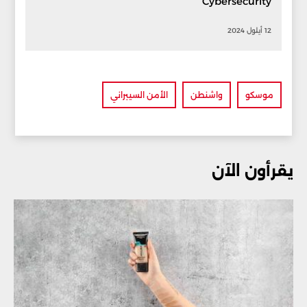
Cybersecurity
12 أيلول 2024
موسكو
واشنطن
الأمن السيبراني
يقرأون الآن