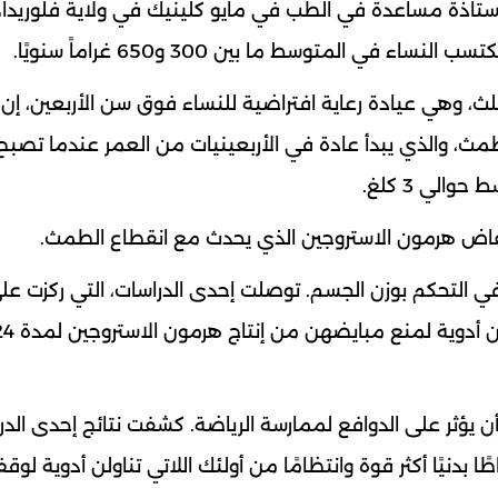
وأستاذة مساعدة في الطب في مايو كلينيك في ولاية فلوريدا،
ي المتوسط ما بين 300 و650 غراماً سنويًا.
لث، وهي عيادة رعاية افتراضية للنساء فوق سن الأربعين، إن
طمث، والذي يبدأ عادة في الأربعينيات من العمر عندما تصبح 
الي 3 كلغ.
خفاض هرمون الاستروجين الذي يحدث مع انقطاع الطمث.
في التحكم بوزن الجسم. توصلت إحدى الدراسات، التي ركزت عل
النساء فوق سن الأربعين، إلى أن النساء اللاتي تناولن أدوية لمنع مبايض
يؤثر على الدوافع لممارسة الرياضة. كشفت نتائج إحدى الدر
 بدنيًا أكثر قوة وانتظامًا من أولئك اللاتي تناولن أدوية لوق