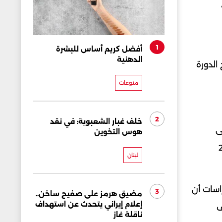
1
أفضل كريم أساس للبشرة
الدهنية
الدورة
منوعات
2
خلف غبار الشعبوية: في نقد
ى
هوس التخوين
هن من إنتاج هرمون الاستروجين لمدة 24
لبنان
اسات أن
3
مضيق هرمز على صفيح ساخن..
إعلام إيراني يتحدث عن استهداف
ف
ناقلة غاز