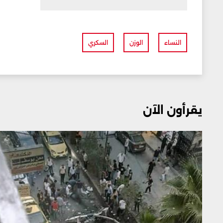
النساء
الوزن
السكري
يقرأون الآن