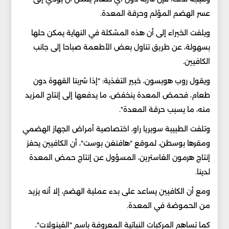
‏عسر الهضم المؤلم وحرقة المعدة. ‏
ويلفت الخبراء إلى أن هذه المشكلة في النهاية يمكن حلها
‏بسهولة، عن طريق تناول بعض الأطعمة صباحا إلى جانب
‏الكافيين. ‏
ويقول روب هوبسون، خبير التغذية: "إذا شربنا القهوة دون
‏طعام، فحمض المعدة ينخفض، ما يدفعها إلى إنتاج المزيد
‏منه، ما يسبب حرقة المعدة".‏
وتلفت الطبيبة سوبريا راو، اختصاصية أمراض الجهاز ‏الهضمي
ومقرها بوسطن، لموقع "هافنغن بوست"، أن ‏الكافيين يحفز
إنتاج هرمون الغاسترين، المسؤول عن إنتاج ‏حمض المعدة
لدينا.‏
ومع أن الكافيين يساعد على بدء عملية الهضم، إلا أنه يزيد
‏من الحموضة في المعدة.‏
كما تساهم المركبات النباتية المعروفة باسم "الفينولات"،