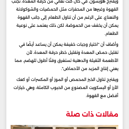
ويقترح هوبسون، في حال كنت تعاني من حرقة المعدة، تجنب
‏القهوة وغيرها من المحفزات مثل الحمضيات والشوكولاتة
‏والنعناع، على الرغم من أن تناول الطعام إلى جانب القهوة
‏يمكن أن يخفف من الحموضة، لكن ذلك يعتمد على نوعية
‏الطعام.‏
وأضاف أن "اختيار وجبات خفيفة يمكن أن يساعد أيضًا في
‏تقليل حمض المعدة وتقليل خطر حرقة المعدة، لأن
الأطعمة ‏الثقيلة والدهنية تستغرق وقتًا أطول للهضم، مما
يعني إنتاج ‏المزيد من الأحماض". ‏
ويقترح تناول الخبز المحمص أو الموز أو المكسرات أو كعك
‏الأرز أو البسكويت المصنوع من الحبوب الكاملة، وهي ‏خيارات
أفضل مع القهوة.‏
مقالات ذات صلة