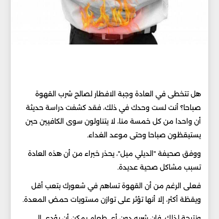
‏
هل تتخطى في العادة وجبة الافطار لصالح شرب القهوة
‏صباحا؟ أنت لست وحدك في ذلك، فقد كشفت دراسة حديثة
أن ‏واحدا من كل خمسة منا، لا يتناولون سوى الكافيين حين
‏يستيقظون صباحا وحتى موعد الغداء. ‏
ووفق صحيفة "الديلي ميل"، يحذر خبراء من أن هذه العادة
‏تسبب مشاكل صحية عديدة. ‏
فعلى الرغم من أن القهوة تساهم في شعورك بتعب أقل
ويقظة ‏أكثر، إلا أنها تؤثر على توازن مستويات حمض المعدة. ‏
ونتيجة لذلك، فإن شربه دون أي طعام يمكن أن يؤدي إلى