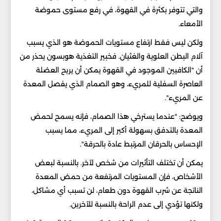
‏والتي تتوفر بكثرة في القهوة، في رفع مستوى حموضة
‏الأمعاء.‏
ولكن ليس فقط ارتفاع مستويات الحموضة هو الذي يسبب
آلام ‏البطن العلوية والغثيان. فخبير التغذية هوبسون يحذر من
أن ‏‏"الكافيين الموجود في القهوة يمكن أن يريح العضلة
العاصرة ‏السفلية للمريء، وهو الصمام الذي يفصل المعدة
عن ‏المريء".‏
ويوضح: "عندما يسترخي هذا الصمام، فإنه يسمح لحمض
‏المعدة بالتدفق بسهولة أكبر إلى المريء، مما يسبب
الإحساس ‏بالحرقان المرتبط عادة بالحرقة". ‏
يمكن أن تختلف التأثيرات من شخص لآخر. بالنسبة لبعض
‏الأشخاص، فإن المستويات المرتفعة من حمض المعدة
الناتجة ‏عن شرب القهوة دون طعام، لن تسبب أي مشاكل،
ولكنها ‏تؤدي إلى عدم الراحة بالنسبة للآخرين. ‏