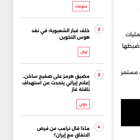
منوعات
2
خلف غبار الشعبوية: في نقد
مليات
هوس التخوين
ى ضبطها
لبنان
ل مستمر
3
مضيق هرمز على صفيح ساخن..
إعلام إيراني يتحدث عن استهداف
ناقلة غاز
دولي
4
ماذا قال ترامب عن فرص
الاتفاق مع إيران؟