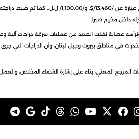
بتفتيشه والدراجة عثر على هاتف خلوي ومبلغ مالي عبارة عن /13,460/$، و/1,100,00/ ل.ل.، كما تم ضبط دراجته
له داخل مخيم صبرا.
وترأسه عصابة نفذت العديد من عمليات سرقة دراجات آلية وع
لمخدرات في مناطق بيروت وجبل لبنان، وأن الدراجات التي جر
ت المرجع المعني، بناء على إشارة القضاء المختص، والعم