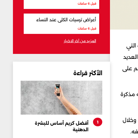
قبل 6 ساعات
أعراض ترسبات الكلى عند النساء
قبل 6 ساعات
المزيد من آخر الاخبار
التي
لعديد
م على
الأكثر قراءة
قه مذكرة
، وخلال
1
أفضل كريم أساس للبشرة
الدهنية
فه.