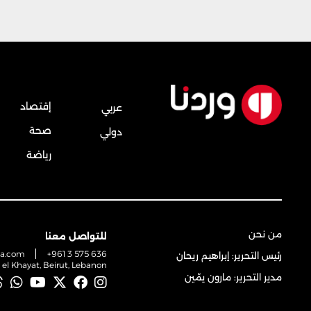
إقتصاد
عربي
صحة
دولي
رياضة
من نحن
للتواصل معنا
na.com
+961 3 575 636
رئيس التحرير: إبراهيم ريحان
t el Khayat, Beirut, Lebanon
مدير التحرير: مارون يمّين