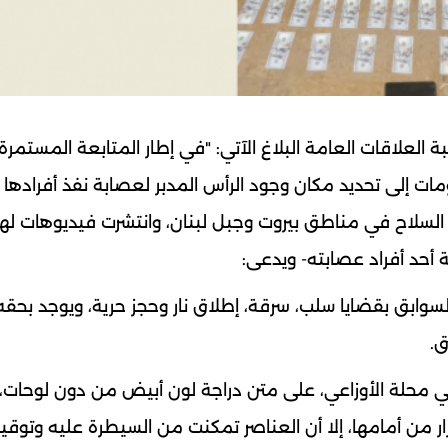
 العلاقات العامة البلاغ الآتي: "في إطار المتابعة المستمرة 
ت إلى تحديد مكان وجود الرأس المدبر لعصابة نفذ أفرادها ا
السلاح في مناطق بيروت وجبل لبنان، وانتشرت فيديوهات له
أحد أفراد عصابته- ويدعى:
ي) وهو من أصحاب السوابق بقضايا سلب، سرقة، إطلاق نار وحجز حرية، ويوجد بح
ق.
ات الشعبة في محلة الأوزاعي، على متن دراجة لون أبيض من دون لوحات
رار من أمامها، إلا أن العناصر تمكنت من السيطرة عليه وتوقي