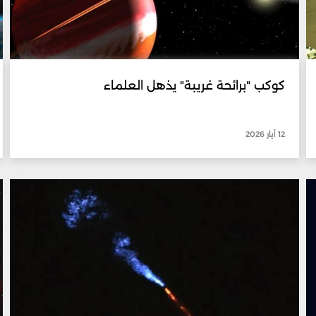
كوكب "برائحة غريبة" يذهل العلماء
12 أيار 2026