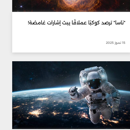
"ناسا" ترصد كوكبًا عملاقًا يبث إشارات غامضة!
15 تموز 2025