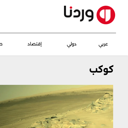
عربي
دولي
إقتصاد
ص
كوكب