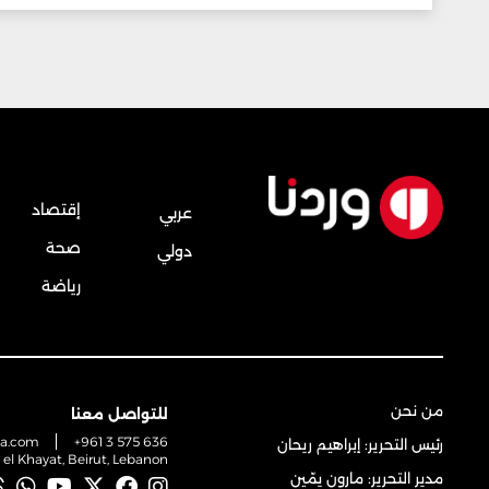
إقتصاد
عربي
صحة
دولي
رياضة
من نحن
للتواصل معنا
na.com
+961 3 575 636
رئيس التحرير: إبراهيم ريحان
t el Khayat, Beirut, Lebanon
مدير التحرير: مارون يمّين