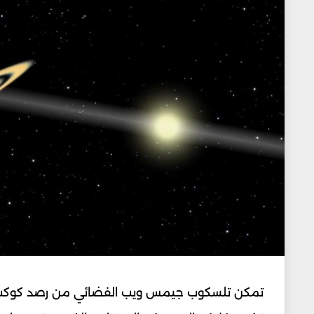
تمكن تلسكوب جيمس ويب الفضائي من رصد كوكب عم