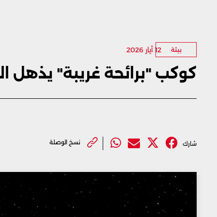
12 أيار 2026
بيئة
كوكب "برائحة غريبة" يذهل ال
نسخ الوصلة
شارك