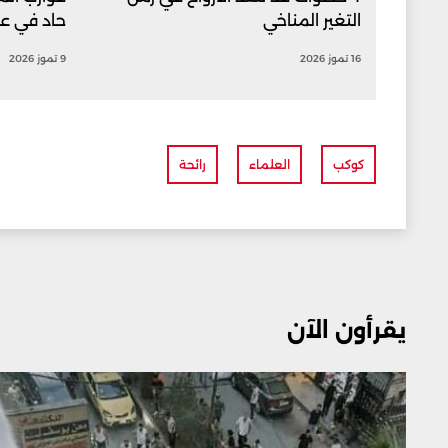
التغير المناخي
حاد في عب
16 تموز 2026
9 تموز 2026
كوكب
العلماء
رائحة
يقرأون الآن