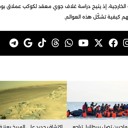
الخارجية، إذ يتيح دراسة غلاف جوي معقد لكوكب عملاق ب
م كيفية تشكّل هذه العوالم.
اجرين تصل بريطانيا.. تراجع
اكتشاف جديد على المريخ يعزز 