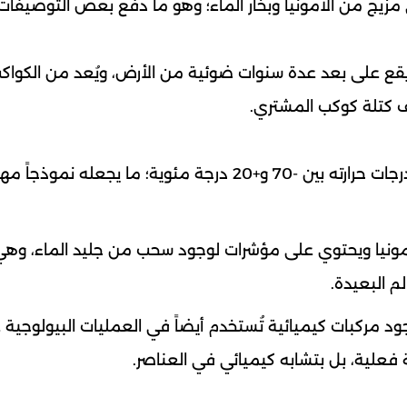
 مزيج من الأمونيا وبخار الماء؛ وهو ما دفع بعض التوصيفات
قع على بعد عدة سنوات ضوئية من الأرض، ويُعد من الكواك
ويتميز "إبسيلون إندي أب" ببيئة باردة نسبيّاً، تتراوح درجات حرارته بين -70 و+20 درجة مئوية؛ ما يجعله نموذجا
أمونيا ويحتوي على مؤشرات لوجود سحب من جليد الماء، وهي 
 البعيدة.
جود مركبات كيميائية تُستخدم أيضاً في العمليات البيولوجية 
ة فعلية، بل بتشابه كيميائي في العناصر.