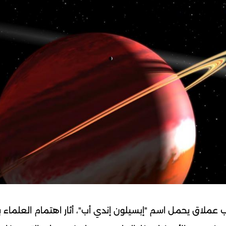
لاق يحمل اسم "إبسيلون إندي أب"، أثار اهتمام العلماء 