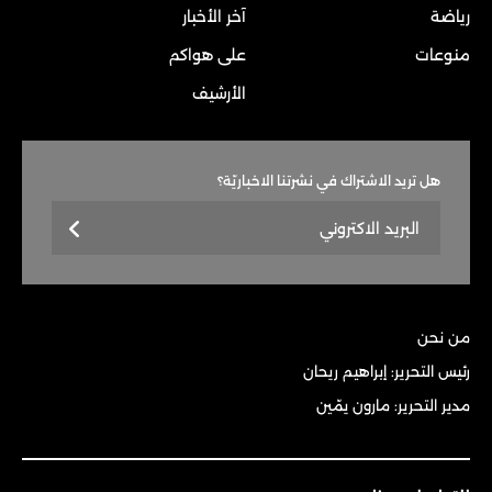
رياضة
آخر الأخبار
منوعات
على هواكم
الأرشيف
هل تريد الاشتراك في نشرتنا الاخباريّة؟
من نحن
رئيس التحرير: إبراهيم ريحان
مدير التحرير: مارون يمّين