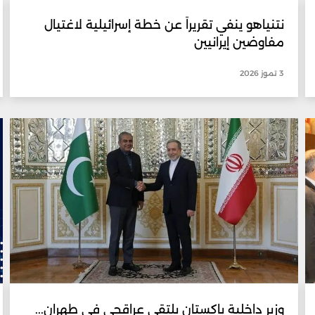
نتنياهو ينفي تقريراً عن خطة إسرائيلية لاغتيال
مفاوضين إيرانيين
3 تموز 2026
وزير داخلية باكستان يلتقي عراقجي في طهران...