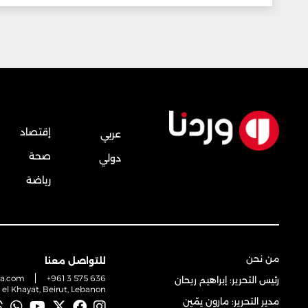
إقتصاد
عربي
صحة
دولي
رياضة
من نحن
للتواصل معنا
na.com
+961 3 575 636
رئيس التحرير: إبراهيم ريحان
t el Khayat, Beirut, Lebanon
مدير التحرير: مارون يمّين