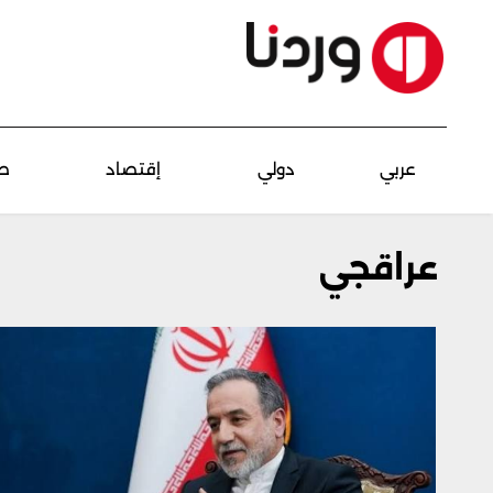
عربي
دولي
إقتصاد
ص
عراقجي