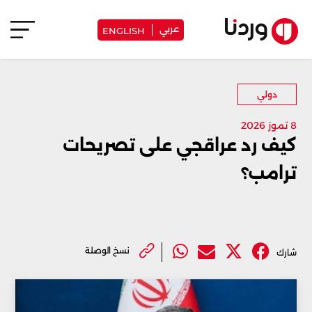
عربي
ENGLISH
دولي
8 تموز 2026
كيف رد عراقجي على تصريحات
ترامب؟
نسخ الوصلة
شارك