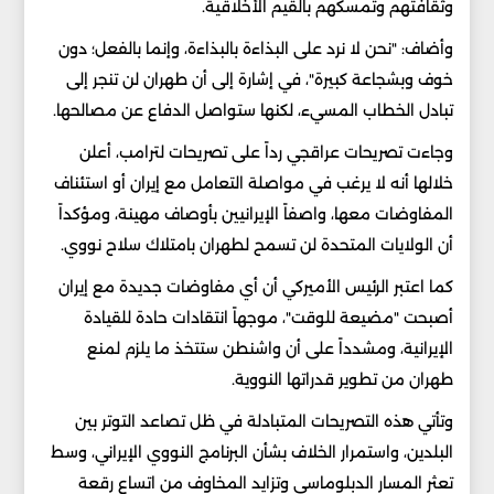
وثقافتهم وتمسكهم بالقيم الأخلاقية.
وأضاف: "نحن لا نرد على البذاءة بالبذاءة، وإنما بالفعل؛ دون
خوف وبشجاعة كبيرة"، في إشارة إلى أن طهران لن تنجر إلى
تبادل الخطاب المسيء، لكنها ستواصل الدفاع عن مصالحها.
وجاءت تصريحات عراقجي رداً على تصريحات لترامب، أعلن
خلالها أنه لا يرغب في مواصلة التعامل مع إيران أو استئناف
المفاوضات معها، واصفاً الإيرانيين بأوصاف مهينة، ومؤكداً
أن الولايات المتحدة لن تسمح لطهران بامتلاك سلاح نووي.
كما اعتبر الرئيس الأميركي أن أي مفاوضات جديدة مع إيران
أصبحت "مضيعة للوقت"، موجهاً انتقادات حادة للقيادة
الإيرانية، ومشدداً على أن واشنطن ستتخذ ما يلزم لمنع
طهران من تطوير قدراتها النووية.
وتأتي هذه التصريحات المتبادلة في ظل تصاعد التوتر بين
البلدين، واستمرار الخلاف بشأن البرنامج النووي الإيراني، وسط
تعثر المسار الدبلوماسي وتزايد المخاوف من اتساع رقعة