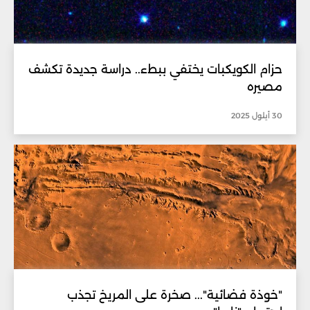
حزام الكويكبات يختفي ببطء.. دراسة جديدة تكشف
مصيره
30 أيلول 2025
"خوذة فضائية"... صخرة على المريخ تجذب