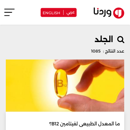
عربي
ENGLISH
الجلد
عدد النتائج : 1085
ما المعدل الطبيعي لفيتامين B12؟