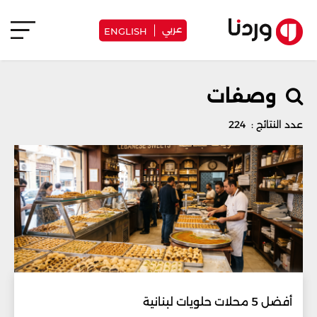
عربي
ENGLISH
وصفات
عدد النتائج : 224
أفضل 5 محلات حلويات لبنانية