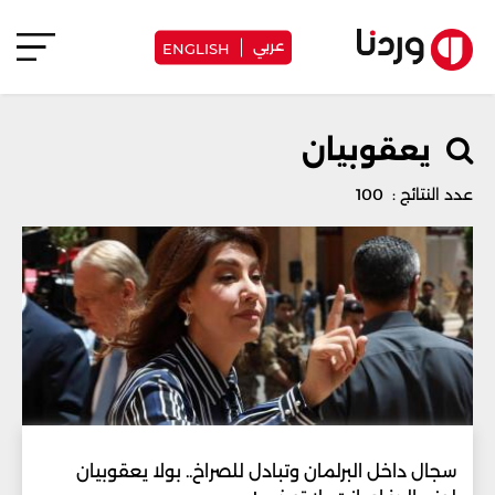
عربي
ENGLISH
يعقوبيان
عدد النتائج : 100
سجال داخل البرلمان وتبادل للصراخ.. بولا يعقوبيان