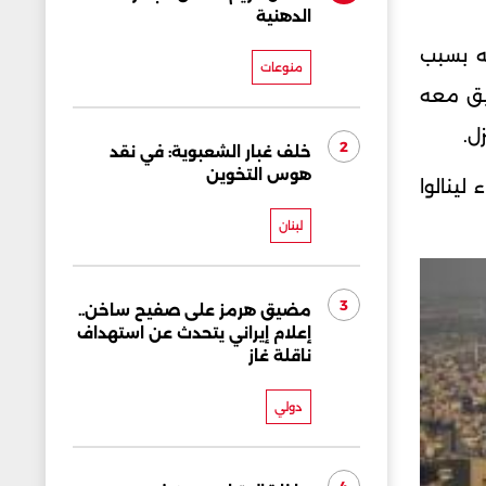
الدهنية
ه بسبب
منوعات
يق معه
ل.
2
خلف غبار الشعبوية: في نقد
هوس التخوين
لينالوا
لبنان
3
مضيق هرمز على صفيح ساخن..
إعلام إيراني يتحدث عن استهداف
ناقلة غاز
دولي