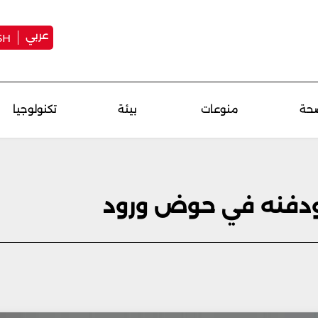
عربي
SH
حة
منوعات
بيئة
تكنولوجيا
ودفنه في حوض ورود