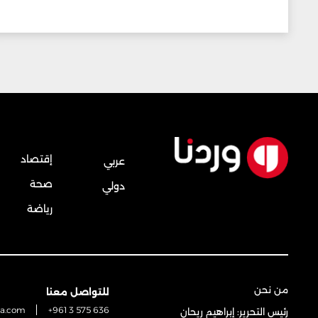
إقتصاد
عربي
صحة
دولي
رياضة
من نحن
للتواصل معنا
na.com
+961 3 575 636
رئيس التحرير: إبراهيم ريحان