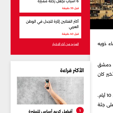
6 أسباب تجعل زحلة مميزة
قبل 35 دقيقة
أكثر الفنانين إثارة للجدل في الوطن
العربي
قبل 40 دقيقة
أشهر، وذلك بعد ادعاء ذويه
المزيد من آخر الاخبار
يف دمشق
الأكثر قراءة
الأخير كان
وتوجهت دورية من مركز الشرطة إلى منزل المذكور شقيق المتغيب، وبتحريه تبين أنه غادر إلى لبنان منذ حوالي 10 أيام،
على جثة
1
أفضل كريم أساس للبشرة