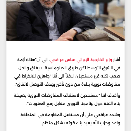
أشار
وزير الخارجية الإيراني عباس عراقجي
، الى أن"هناك أزمة
في الشرق الأوسط لكن طريق الدبلوماسية لا يغلق والحل
صعب لكنه غير مستحيل"، لافتاً الى أننا "جاهزين للانخراط في
مفاوضات نووية بناءة من دون تأخير بهدف التوصل لاتفاق".
وأضاف أننا "مستعدين لاستئناف المفاوضات النووية بصيغة
بناء الثقة حول برنامجنا النووي مقابل رفع العقوبات".
وشدد عراقجي على أن مستقبل المقاومة في المنطقة
واعد وحزب الله يعيد بناء قوته بشكل منظم.