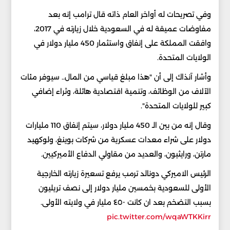
وفي تصريحات له أواخر العام ذاته قال ترامب إنه بعد
مفاوضات عميقة له في السعودية خلال زيارته في 2017،
وافقت المملكة على إنفاق واستثمار 450 مليار دولار في
الولايات المتحدة.
وأشار آنذاك إلى أن "هذا مبلغ قياسي من المال.. سيوفر مئات
الآلاف من الوظائف، وتنمية اقتصادية هائلة، وثراء إضافي
كبير للولايات المتحدة".
وقال إنه من بين الـ 450 مليار دولار، سيتم إنفاق 110 مليارات
دولار على شراء معدات عسكرية من شركات بوينغ، ولوكهيد
مارتن، ورايثيون، والعديد من مقاولي الدفاع الأميركيين.
الرئيس الاميركي دونالد ترمب يرفع تسعيرة زيارته الخارجية
الأولى للسعودية بخمسين مليار دولار إلى نصف تريليون
بسبب التضخم بعد ان كانت ٤٥٠ مليار في ولايته الأولى.
pic.twitter.com/wqaWTKKirr