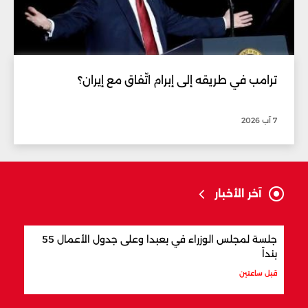
ترامب في طريقه إلى إبرام اتّفاق مع إيران؟
7 آب 2026
آخر الأخبار
جلسة لمجلس الوزراء في بعبدا وعلى جدول الأعمال 55
"اتف
بنداً
وباك
قبل ساعتين
قبل س