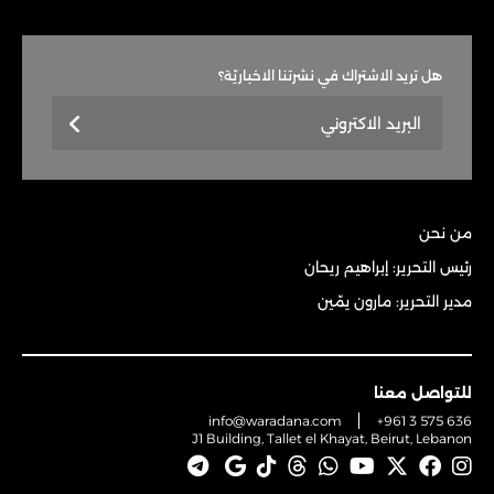
هل تريد الاشتراك في نشرتنا الاخباريّة؟
من نحن
رئيس التحرير: إبراهيم ريحان
مدير التحرير: مارون يمّين
للتواصل معنا
info@waradana.com
+961 3 575 636
J1 Building, Tallet el Khayat, Beirut, Lebanon