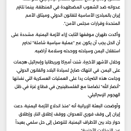
عدوانه ضد الشعوب المضطهدة في المنطقة، بينما تلتزم
إيران بالمبادئ الأساسية للقانون الدولي وميثاق الأمم
المتحدة وقرارات مجلس الأمن".
وأكدت طهران موقفها الثابت إزاء الأزمة اليمنية، مشددة على
أن الحل يجب أن يكون عبر "عملية سياسية شاملة" تحترم
استقلال اليمن وسيادته ووحدته وسلامة أراضيه.
وخلال الأشهر الأخيرة، شنت أميركا وبريطانيا وإسرائيل هجمات
على اليمن، في انتهاك صارخ لسيادة البلاد والقانون الدولي،
وجاءت هذه الضربات ردا على العمليات العسكرية التي نفذتها
"أنصار الله" تضامنا مع الفلسطينيين في قطاع غزة في ظل
الهجوم الإسرائيلي.
وأوضحت البعثة الإيرانية أنه "منذ اندلاع الأزمة اليمنية، دعت
إيران إلى وقف فوري للعدوان، ووقف إطلاق النار، وإطلاق
حوار جاد بين الأطراف اليمنية، للتوصل إلى حل سلمي بعيداً
عن التدخلات الأجنبية".