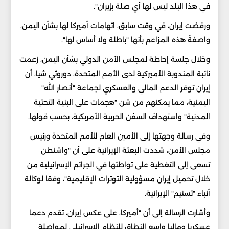
في هذا البلد ليس لها أي صلة بإيران".
ورفضت إيران، في وقت سابق، اتهامات أميركا لها بشأن اليمن،
واصفةً هذه المزاعم بأنها "باطلة ولا أساس لها".
وخلال جلسة إحاطة لمجلس الأمن الدولي بشأن اليمن، زعمت
نائبة المندوبة الأميركية لدى الأمم المتحدة، دوروثي شيا، أن
إيران توفر الدعم المالي والعسكري لجماعة "أنصار الله"
اليمنية، مما يمكنهم من شن "هجمات على البنية التحتية
المدنية" واستهداف السفن الحربية الأمربكية، بحسب قولها.
وفي رسالة وجهتها إلى الأمين العام للأمم المتحدة ورئيس
مجلس الأمن، شددت البعثة الإيرانية على أن "واشنطن
تسعى إلى التغطية على تواطئها في الجرائم الإسرائيلية من
خلال تحميل إيران مسؤولية التوترات الإقليمية"، وفقا لوكالة
أنباء "تسنيم" الإيرانية.
وأشارت الرسالة إلى أن "أميركا، على عكس إيران، تقدم دعما
عسكريا وماليا واسع النطاق للنظام الإسرائيلي لمواصلة