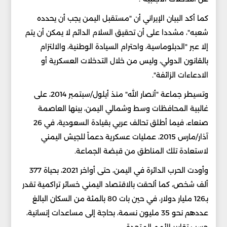
كما أكد البيان الإيراني أن "مستقبل اليمن يجب أن يحدده
شعبه"، مشددا على أن تحقيق السلام الدائم لا يمكن أن يتم
إلا عبر "الدبلوماسية، واحترام السيادة الوطنية، والالتزام
بالقانون الدولي، وليس من خلال التدخلات العسكرية أو
الادعاءات الزائفة".
وتسيطر جماعة "أنصار الله" منذ أيلول/سبتمبر 2014، على
غالبية المحافظات وسط وشمالي اليمن، بينها العاصمة
صنعاء، فيما أطلق تحالف عربي بقيادة السعودية، في 26
آذار/مارس 2015، عمليات عسكرية دعماً للجيش اليمني
لاستعادة تلك المناطق من قبضة الجماعة.
وأودت الحرب الدائرة في اليمن، حتى أواخر 2021، بحياة 377
ألف شخص، كما ألحقت بالاقتصاد اليمني خسائر تراكمية تقدر
بـ126 مليار دولار، في حين بات 80 بالمئة من السكان البالغ
عددهم نحو 35 مليون نسمة، بحاجة إلى مساعدات إنسانية،