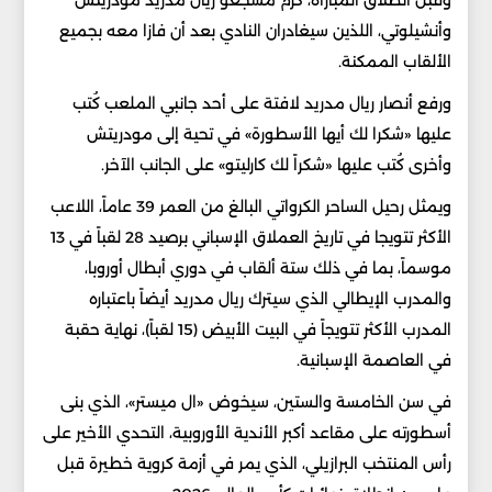
وقبل انطلاق المباراة، كرّم مشجعو ريال مدريد مودريتش
وأنشيلوتي، اللذين سيغادران النادي بعد أن فازا معه بجميع
الألقاب الممكنة.
ورفع أنصار ريال مدريد لافتة على أحد جانبي الملعب كُتب
عليها «شكرا لك أيها الأسطورة» في تحية إلى مودريتش
وأخرى كُتب عليها «شكراً لك كارليتو» على الجانب الآخر.
ويمثل رحيل الساحر الكرواتي البالغ من العمر 39 عاماً، اللاعب
الأكثر تتويجا في تاريخ العملاق الإسباني برصيد 28 لقباً في 13
موسماً، بما في ذلك ستة ألقاب في دوري أبطال أوروبا،
والمدرب الإيطالي الذي سيترك ريال مدريد أيضاً باعتباره
المدرب الأكثر تتويجاً في البيت الأبيض (15 لقباً)، نهاية حقبة
في العاصمة الإسبانية.
في سن الخامسة والستين، سيخوض «ال ميستر»، الذي بنى
أسطورته على مقاعد أكبر الأندية الأوروبية، التحدي الأخير على
رأس المنتخب البرازيلي، الذي يمر في أزمة كروية خطيرة قبل