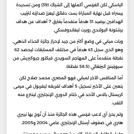
الباسكي لكن الفرنسي أكملها إلى الشباك (39) ومن تسديدة
بيسراه قبل نهاية المباراة بست دقائق ليعزز صدارته لترتيب
الهدافين برصيد 31 هدفاً متقدماً بفارق 7 أهداف عن هداف
برشلونة البولندي روبرت ليفاندوفسكي.
وبات مبابي في وضع أكثر من جيد لإحراز جائزة الحذاء الذهبي،
وهو الذي سجل 43 هدفاً في مختلف المسابقات ليحصد 62
نقطة متقدماً على المهاجم السويدي فيكتور جيوكيريش من
سبورتينج البرتغالي (58.5 نقطة).
أما المنافس الآخر لمبابي فهو المصري محمد صلاح لكن
يتعين على الأخير تسجيل 5 أهداف لفريقه ليفربول في مرمى
كريستال بالاس الأحد في ختام الدوري الإنجليزي لينتزع منه
اللقب.
ولم يحرز أي لاعب فرنسي هذه الجائزة منذ أن تُوج بها تييري
هنري في صفوف أرسنال الإنجليزي عامي 2004 و2005.