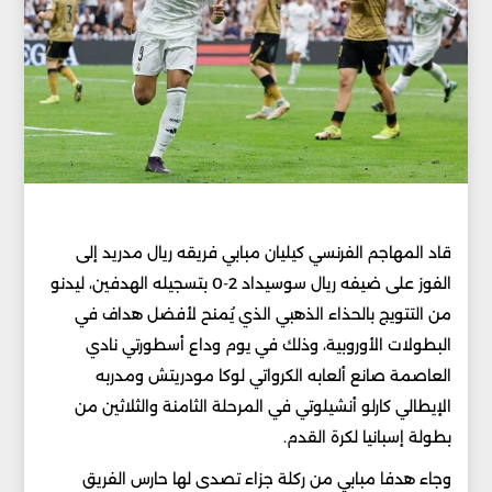
قاد المهاجم الفرنسي كيليان مبابي فريقه ريال مدريد إلى
الفوز على ضيفه ريال سوسيداد 2-0 بتسجيله الهدفين، ليدنو
من التتويج بالحذاء الذهبي الذي يُمنح لأفضل هداف في
البطولات الأوروبية، وذلك في يوم وداع أسطورتي نادي
العاصمة صانع ألعابه الكرواتي لوكا مودريتش ومدربه
الإيطالي كارلو أنشيلوتي في المرحلة الثامنة والثلاثين من
بطولة إسبانيا لكرة القدم.
وجاء هدفا مبابي من ركلة جزاء تصدى لها حارس الفريق