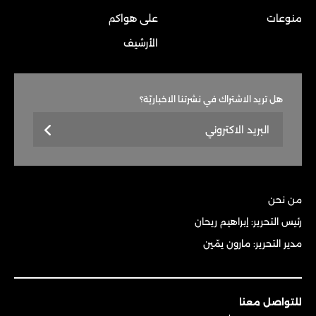
منوعات
على هواكم
الأرشيف
هل تريد الاشتراك في نشرتنا الاخباريّة؟
من نحن
رئيس التحرير: إبراهيم ريحان
مدير التحرير: مارون يمّين
للتواصل معنا