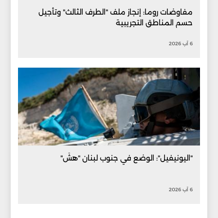
مفاوضات روما: إنجاز ملف "الطرف الثالث" وتأجيل
حسم المناطق التجريبية
6 آب 2026
"اليونيفيل": الوضع في جنوب لبنان "هشّ"
6 آب 2026