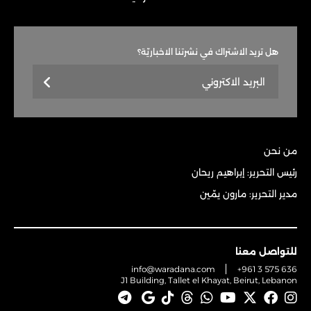
هل تريد الاشتراك في نشرتنا الاخباريّة؟
من نحن
رئيس التحرير: إبراهيم ريحان
مدير التحرير: مارون يمّين
للتواصل معنا
info@waradana.com
+961 3 575 636
J1 Building, Tallet el Khayat, Beirut, Lebanon