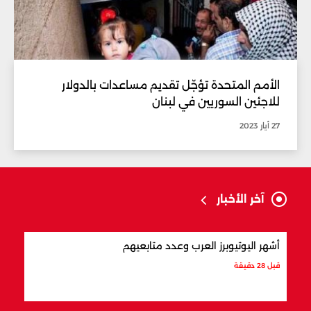
الأمم المتحدة تؤجّل تقديم مساعدات بالدولار
للاجئين السوريين في لبنان
27 أيار 2023
آخر الأخبار
أشهر اليوتيوبرز العرب وعدد متابعيهم
علام
قبل 28 دقيقة
قبل 40 دقيقة