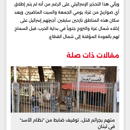
ويأتي هذا التحذير الإسرائيلي على الرغم من أنه لم يتم إطلاق
أي صواريخ من غزة، يومي الجمعة والسبت الماضيين. ويعد
سكان هذه المناطق نازحين سابقين، أجبرتهم إسرائيل على
إخلاء شمال غزة والنزوح جنوباً في بداية الحرب، قبل السماح
لهم بالعودة المؤقتة إلى شمال القطاع.
مقالات ذات صلة
متهم بجرائم قتل.. توقيف ضابط من "نظام الأسد"
في لبنان