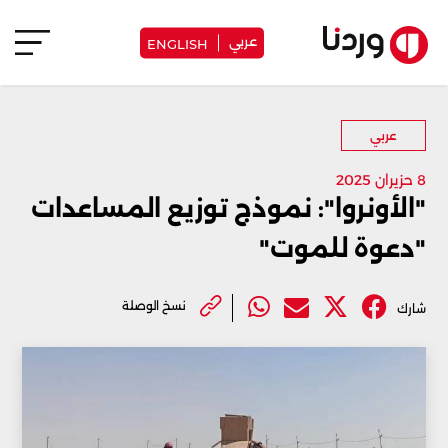
عربي
ENGLISH
عربي
8 حزيران 2025
‏"الأونروا": نموذج توزيع المساعدات
"دعوة للموت"‏
نسخ الوصلة
شارك