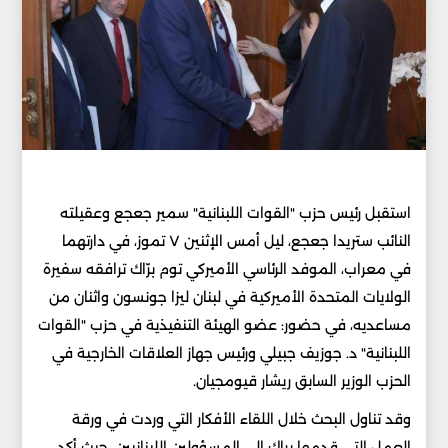
استقبل رئيس حزب "القوات اللبنانية" سمير جعجع وعقيلته
النائب ستريدا جعجع، ليل أمس الإثنين ٧ تموز، في دارتهما
في معراب، الموفد الرئاسي الأميركي توم برّاك ترافقه سفيرة
الولايات المتحدة الأميركية في لبنان ليزا جونسون واثنان من
مساعديه، في حضور: عضو الهيئة التنفيذية في حزب "القوات
اللبنانية" د. جوزيف جبيلي ورئيس جهاز العلاقات الخارجية في
الحزب الوزير السابق ريشار قيومجيان.
وقد تناول البحث خلال اللقاء الأفكار التي وردت في ورقة
العمل التي قدمها براك إلى المسؤولين اللبنانيين، حيث أكد