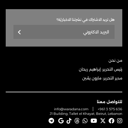
هل تريد الاشتراك في نشرتنا الاخباريّة؟
من نحن
رئيس التحرير: إبراهيم ريحان
مدير التحرير: مارون يمّين
للتواصل معنا
info@waradana.com
+961 3 575 636
J1 Building, Tallet el Khayat, Beirut, Lebanon