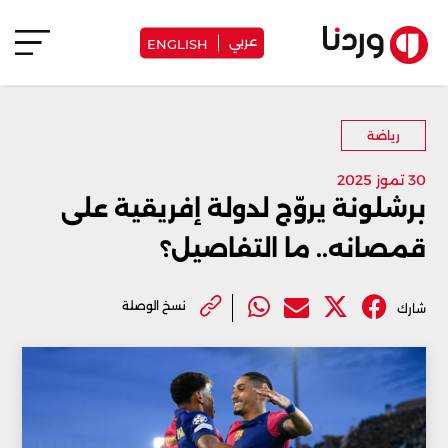
عربي
ENGLISH
رياضة
30 تموز 2025
برشلونة يروّج لدولة إفريقية على
قمصانه.. ما التفاصيل؟
نسخ الوصلة
شارك