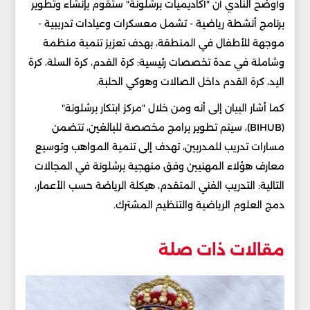
وأوضح النادي أن "أكاديميات برشلونة" ستقوم بإنشاء وتطوير
برنامج أنشطة رياضية - تشمل معسكرات وعيادات تدريبية -
موجهة للأطفال في المنطقة، بهدف تعزيز تنمية منظمة
وشاملة في عدة تخصصات رئيسية: كرة القدم، كرة السلة، كرة
اليد، كرة القدم داخل الصالات وهوكي الحلبة.
كما أشار البيان إلى أنه ومن خلال "مركز ابتكار برشلونة"
(BIHUB)، سيتم تطوير برامج مخصصة للبالغين، تتضمن
مسارات تدريب للمدربين، تهدف إلى تنمية المواهب وتوسيع
معارف هؤلاء المهنيين وفق منهجية برشلونة في المجالات
التالية: التدريب الفني المتقدم، هيكلة الرياضة حسب الأعمار،
دمج العلوم الرياضية والتنظيم المشترك.
مقالات ذات صلة