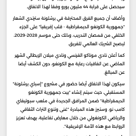
سيحصل على قرابة 44 مليون يورو وفقا لهذا الاتفاق.
وأضاف أن جميع الفرق المحترفة في برشلونة سترتدي الشعار
"جمهورية الكونغو الديمقراطية - قلب إفريقيا" على الجزء
الخلفي من قمصان التدريب، وذلك حتى موسم 2028-2029،
ليصبح الشريك العالمي للفريق.
كما أعلن نادي موناكو الفرنسي ونادي ميلان الإيطالي الشهر
الماضي عن اتفاقيات رعاية مع الكونغو، دون الكشف أيضا
عن المبالغ.
سيكون لهذا الاتفاق أيضا حضور في مشروع "إسباي برشلونة"
المستقبلي، حيث سيتم إنشاء "بيت جمهورية الكونغو
الديمقراطية" ضمن المرافق الجديدة في ملعب سبوتيفاي
كامب نو. وستبرز هذه المبادرة "غنى وتنوع التراث الثقافي
والرياضي الكونغولي من خلال معارض تفاعلية، بهدف تعزيز
الروابط مع هذه الأمة الإفريقية".