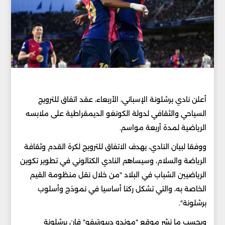
أعلن نادي برشلونة الإسباني، الأربعاء، عقد اتفاق للترويج
السياحي والثقافي لدولة الكونغو الديمقراطية على ملابسه
الرياضية لمدة أربعة مواسم.
ووفقا لبيان النادي، يهدف الاتفاق للترويج لكرة القدم وثقافة
الرياضة والسلام، وسيساهم النادي الكتالوني في تطوير تكوين
الرياضيين الشباب في البلاد "من خلال نقل منظومة القيم
الخاصة به، والتي تشكل ركنا أساسيا في نموذج وأسلوب
برشلونة".
وبحسب ما نشر موقع "موندو ديبورتيفو" فإن برشلونة