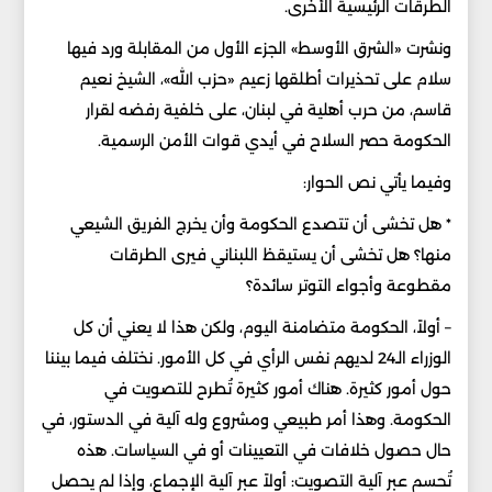
الطرقات الرئيسية الأخرى.
ونشرت «الشرق الأوسط» الجزء الأول من المقابلة ورد فيها
سلام على تحذيرات أطلقها زعيم «حزب الله»، الشيخ نعيم
قاسم، من حرب أهلية في لبنان، على خلفية رفضه لقرار
الحكومة حصر السلاح في أيدي قوات الأمن الرسمية.
وفيما يأتي نص الحوار:
* هل تخشى أن تتصدع الحكومة وأن يخرج الفريق الشيعي
منها؟ هل تخشى أن يستيقظ اللبناني فيرى الطرقات
مقطوعة وأجواء التوتر سائدة؟
– أولاً، الحكومة متضامنة اليوم، ولكن هذا لا يعني أن كل
الوزراء الـ24 لديهم نفس الرأي في كل الأمور. نختلف فيما بيننا
حول أمور كثيرة. هناك أمور كثيرة تُطرح للتصويت في
الحكومة. وهذا أمر طبيعي ومشروع وله آلية في الدستور، في
حال حصول خلافات في التعيينات أو في السياسات. هذه
تُحسم عبر آلية التصويت: أولاً عبر آلية الإجماع، وإذا لم يحصل