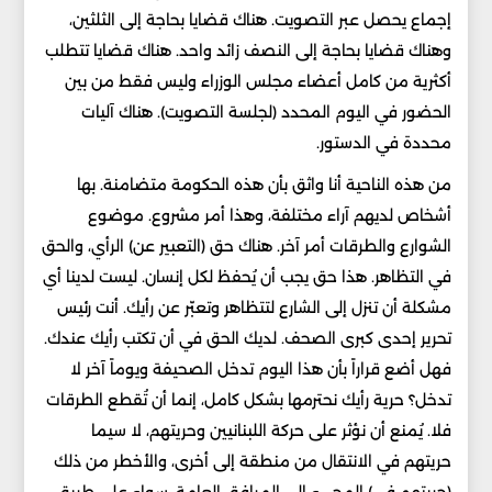
إجماع يحصل عبر التصويت. هناك قضايا بحاجة إلى الثلثين،
وهناك قضايا بحاجة إلى النصف زائد واحد. هناك قضايا تتطلب
أكثرية من كامل أعضاء مجلس الوزراء وليس فقط من بين
الحضور في اليوم المحدد (لجلسة التصويت). هناك آليات
محددة في الدستور.
من هذه الناحية أنا واثق بأن هذه الحكومة متضامنة. بها
أشخاص لديهم آراء مختلفة، وهذا أمر مشروع. موضوع
الشوارع والطرقات أمر آخر. هناك حق (التعبير عن) الرأي، والحق
في التظاهر. هذا حق يجب أن يُحفظ لكل إنسان. ليست لدينا أي
مشكلة أن تنزل إلى الشارع لتتظاهر وتعبّر عن رأيك. أنت رئيس
تحرير إحدى كبرى الصحف. لديك الحق في أن تكتب رأيك عندك.
فهل أضع قراراً بأن هذا اليوم تدخل الصحيفة ويوماً آخر لا
تدخل؟ حرية رأيك نحترمها بشكل كامل، إنما أن تُقطع الطرقات
فلا. يُمنع أن نؤثر على حركة اللبنانيين وحريتهم، لا سيما
حريتهم في الانتقال من منطقة إلى أخرى، والأخطر من ذلك