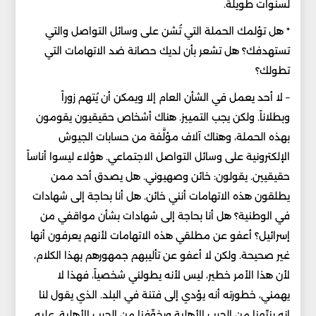
لسنوات طويلة.
* هل تؤلمك الحملة التي تُشن على وسائل التواصل والتي
تستهدفك؟ هل تشعر بأن لديك حصانة ضد الاتهامات التي
تطولك؟
– لا أحد يعمل في الشأن العام إلا ويمكن أن يُتهم زوراً
وبطلاناً. ولكن يجب التمييز. هناك أشخاص حقيقيون يقومون
بهذه الحملة، وهناك آلاف مؤلَّفة من حسابات الجيوش
الإلكترونية على وسائل التواصل الاجتماعي. هؤلاء ليسوا أناساً
حقيقيين. يقولون: خائن وصهيوني. هل يصدق أحد ممن
يطلقون هذه الاتهامات أنني خائن. هل أنا بحاجة إلى شهادات
في الوطنية؟ هل أنا بحاجة إلى شهادات بشأن مواقفي من
إسرائيل؟ أعفو عن مطلقي هذه الاتهامات لأنهم يعرفون أنها
غير صحيحة. ولكن لا أعفو عن تأليبهم جمهورهم بهذا الكلام،
لأن هذا الأمر خطير، ليس لأنه يطولني شخصياً، فهذا لا
يهمني، خطورته أنه يؤدي إلى فتنة في البلد. الذي يقول لنا
إنه ينبِّهنا من الحرب الأهلية ويخوِّفنا من الحرب الأهلية، عليه