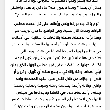
* البلد كله ينتظر وصول المبعوث الأميركي توم برَّاك. ماذا
يمكن أن يحمل؟ وماذا تريدون منه؟ هل كان رد فعل واشنطن
والدول المهتمة بمصير لبنان إيجابياً بعد قرار حصر السلاح؟
– توم برَّاك جاء بورقة ونحن وزَّعناها على كل أعضاء مجلس
الوزراء، وصارت الآن علنية. وفي الواقع، ما جرى توزيعه هو
ورقة برَّاك المعدلة. معدلة بالاقتراحات اللبنانية التي أدخلناها
عليها. إذن هذه نسخة أريد أن أسميها «النسخة الملبننة». نحن
في مجلس الوزراء اعتمدنا أهدافاً في هذه الورقة التي لا
أعتقد أن هناك لبنانيَّين وطنيَّين اثنين يمكن أن يكون لديهما
اختلاف حولها. وأنا تقصّدت في قرار مجلس الوزراء الذي يعلَن،
تبنِّي أهداف ورقة برَّاك كي لا يصير هناك أي تأويل أو تزوير أو
قص أو اجتزاء، من خلال النص على البنود المحددة: واحد
واثنين وثلاثة وأربعة وخمسة وستة وسبعة وثمانية وتسعة
وعشرة وأحد عشر. هذه هي النقاط وترجمناها في مجلس
الوزراء كي لا يحصل أي التباس. كثير من هذه النقاط كانت فيها
مساهمة لبنانية، سواء من فخامة الرئيس (جوزيف عون)، أو