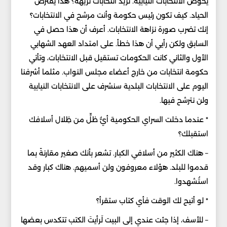
يخوض الانتخابات النيابية. تريد انتخابات نزيهة؟ هذا يَفترض
الحياد. كيف تكون رئيس حكومة وأنت مرشح في الانتخابات؟
إنك تضرب صورة نزاهة الانتخابات. أعرف أن هذا حصل في
السابق ولكن رأيي أن هذا خطأ. على امتداد العهد الشهابي
الأول والثاني كانت الحكومات تستقيل قبل الانتخابات، وتأتي
حكومة انتخابات من خارج أعضاء مجلس النواب. مثلما أشرفنا
اليوم على الانتخابات البلدية سنشرف على الانتخابات النيابية
ولن نترشح فيها.
* عندما دخلت السراي الحكومية أيُّ ظلٍّ من ظِلال أسلافك
استقبلك؟
– هناك الكثير من أسلافي الكبار. تشعر بأنك صغير مقارنةً بما
قدموا للبلد. هؤلاء معروفون ولن أسميهم. هناك كبار وقد
استُشهدوا.
* لو أتيح لك الوقت فأي كتاب ستقرأ؟
– للأسف، إذا جئت عندي إلى البيت لَرأيتَ الكتب تتكدس بعضها