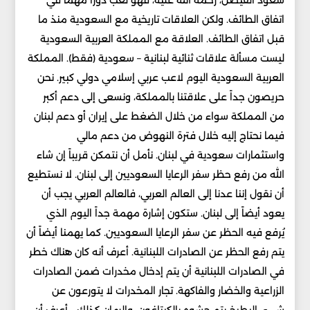
سعود الفيصل، رحمة الله عليه، فهو لعب دوراً مهماً في
اتفاق الطائف. ولكن العلاقات تاريخية مع السعودية منذ ما
قبل اتفاق الطائف. العلاقة مع المملكة العربية السعودية
ليست مسألة علاقات ثنائية لبنانية – سعودية (فقط). المملكة
العربية السعودية اليوم لاعب عربي إسلامي دولي كبير. نحن
حريصون جداً على علاقتنا بالمملكة، ونسعى إلى دعم أكبر
من المملكة سواء من خلال الضغط على إيران أو دعم لبنان
فيما نحتاج إليه خلال فترة النهوض من دعم مالي
واستثمارات سعودية في لبنان. نأمل أن نتمكن قريباً إن شاء
الله من رفع حظر سفر الرعايا السعوديين إلى لبنان. لا نستطيع
أن نقول إننا عدنا إلى العالم العربي، فالعالم العربي يجب أن
يعود أيضاً إلى لبنان. ستكون إشارة مهمة جداً اليوم الذي
يُرفع فيه الحظر عن سفر الرعايا السعوديين. كما يهمنا أيضاً أن
يتم رفع الحظر عن الصادرات اللبنانية. أعرف أنه كان هناك خطر
في الصادرات اللبنانية أن يتم إدخال مخدرات ضمن الصادرات
الزراعية والخضار والفاكهة. تجار المخدرات لا يتورعون عن