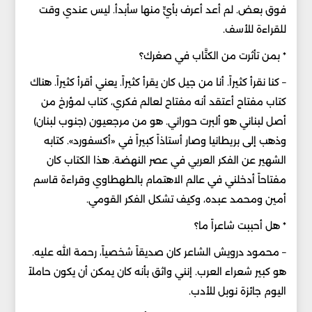
فوق بعض. لم أعد أعرف بأيٍّ منها سأبدأ. ليس عندي وقت
للقراءة للأسف.
* بمن تأثرت من الكتَّاب في صغرك؟
– كنا نقرأ كثيراً. أنا من جيل كان يقرأ كثيراً. يعني أقرأ كثيراً. هناك
كتاب مفتاح أعتقد أنه مفتاح لعالم فكري، كتاب لمؤرخ من
أصل لبناني هو ألبرت حوراني. هو من مرجعيون (جنوب لبنان)
وذهب إلى بريطانيا وصار أستاذاً كبيراً في «أكسفورد». كتابه
الشهير عن الفكر العربي في عصر النهضة. هذا الكتاب كان
مفتاحاً أدخلني في عالم الاهتمام بالطهطاوي وقراءة قاسم
أمين ومحمد عبده، وكيف تشكل الفكر القومي.
* هل أحببت شاعراً ما؟
– محمود درويش الشاعر كان صديقاً شخصياً، رحمة الله عليه.
هو كبير شعراء العرب. إنني واثق بأنه كان يمكن أن يكون حاملاً
اليوم جائزة نوبل للأدب.