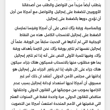
يتطلب أيضاً مزيداً من التواصل والطلب من أصدقائنا
الأوروبيين للضغط على إسرائيل. والتواصل مع أميركا من أجل
أن تؤدي دورها بالضغط على إسرائيل.
وبالمناسبة، ورقة برَّاك تنص على أن أميركا وفرنسا تمارسان
الضغط على إسرائيل للانسحاب الكامل. هذه من النقاط
الإيجابية التي لم أذكرها في الحديث سابقاً عن الورقة، علماً أن
إسرائيل نفسها لم تلتزم بورقة برَّاك. نحن التزمنا بأهداف ورقة
برَّاك، وفيها للمرة الأولى النص على أنه إذا لم تلتزم إسرائيل
بما هو مطلوب منها بالانسحاب فسيكون هناك جزاء. سيكون
هناك جزاء على كل طرف إذا لم يلتزم. الجزاء على إسرائيل هو
إدانتها في مجلس الأمن الدولي. أعتقد ان ذلك أمر غير
مسبوق، أن أميركا لديها استعداد لإدانة إسرائيل بسبب عدم
التزامها بموجب من موجباتها في القانون الدولي. واحتلالها
مناقض للقانون الدولي. مرة واحدة فقط في السنوات العشر
التي قضيتها في الأمم المتحدة امتنعتْ أميركا عن التصويت