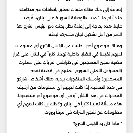
إضافةً إلى ذلك هناك ملفات تتعلق باتفاقات غير متكافئة
منذ أيام ما سُميت «الوصاية السورية على لبنان». فُرضت
علينا. هذه بحاجة إلى إعادة نظر. بحثت مع الرئيس الشرع هذا
الأمر من أجل تشكيل لجان مشتركة لبحثه.
وهناك موضوع أخير… طلبت من الرئيس الشرع أي معلومات
لديهم تفيدنا في قضايا داخلية تهمنا كثيراً في لبنان، على غرار
قضية تفجير المسجدين في طرابلس. لم يأتِ علي مملوك
(المسؤول الأمني السوري المتهم في قضية تفجير
المسجدين) وأمسك المتفجرات بيديه. هناك أشخاص شاركوا
في هذه العملية. إذا كانت لديهم أي معلومات من أرشيف
المخابرات في هذا الشأن أو في أي موضوع آخر فليفيدونا.
هذه مسألة تعنينا كثيراً في لبنان. وكذلك إن كانت لديهم أي
معلومات عن تفجير النترات في مرفأ بيروت.
* ماذا كان رد الرئيس الشرع؟