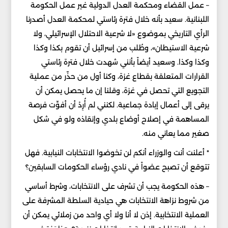
– عمل القضاء ومحكمة العدل الدولية غير عمل الحكومة
اللبنانية. سعيد بأنه خلال فترة رئاستي لمحكمة العدل أصدرنا
الرأي التاريخي بموضوع «لا شرعية الاحتلال الإسرائيلي، ولا
شرعية الاستيطان»، وطُلب من إسرائيل أن تقوم بكذا وكذا
وكذا وكذا. وسعيد أيضاً بأنني شهدت خلال فترة رئاستي
القرارات المتعلقة بقطاع غزة، وكنا أول من حذّر من عملية
التجويع التي تحصل في غزة، وقلنا إن ما يحصل يمكن أن
يرقى إلى أعمال إبادة جماعية. لكنني لم أُرِدْ أن أفوِّت فرصة
المساهمة في إصلاح أوضاع بلدي وإنقاذه ولو في شكل
صغير مما يعاني منه.
* أعلنت أنت والوزراء أنكم لن تخوضوا الانتخابات النيابية. فهل
تتوقع أن تصبح عضواً في نادي رؤساء الحكومات السابقين؟
– هذه الحكومة يجب أن تشرف على الانتخابات، وشرط أساسي
من شروط نزاهة الانتخابات هي حيادية السلطة المشرفة على
العملية الانتخابية. إذن لا أنا ولا أي واحد من زملائي يمكن أن