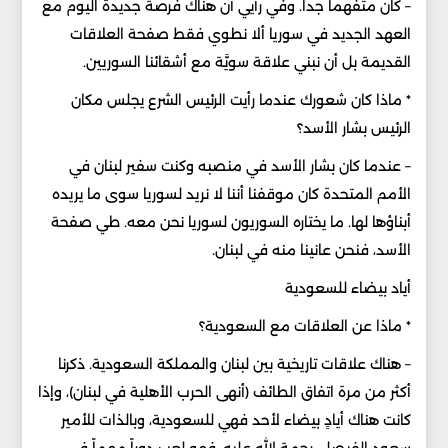
– كان متفهماً جداً. وفي رأيي أن هناك فرصة جديدة اليوم مع
العهد الجديد في سوريا ألا نطوي فقط صفحة العلاقات
القديمة بل أن نبني علاقة سويَّة مع أشقائنا السوريين.
* ماذا كان شعورك عندما رأيت الرئيس الشرع يجلس مكان
الرئيس بشار الأسد؟
– عندما كان بشار الأسد في منصبه وكنت سفير لبنان في
الأمم المتحدة كان موقفنا أننا لا نريد لسوريا سوى ما يريده
أبناؤها لها. ما يختاره السوريون لسوريا نحن معه. طي صفحة
الأسد، فنحن عانينا منه في لبنان.
أياد بيضاء للسعودية
* ماذا عن العلاقات مع السعودية؟
– هناك علاقات تاريخية بين لبنان والمملكة السعودية. ذكرنا
أكثر من مرة اتفاق الطائف (أنهى الحرب الأهلية في لبنان)، وإذا
كانت هناك أيادٍ بيضاء لأحد فهي للسعودية، وبالذات للأمير