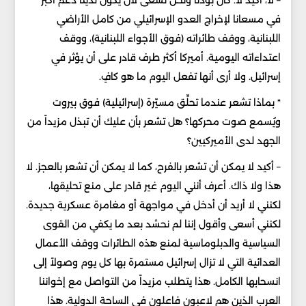
– لا، أكيد لا. كان بودنا ونحن نسعى لأن يكون لدينا دعم أكبر
في مسعانا لإخراج العدو الإسرائيلي من كامل الأراضي
اللبنانية، ووقف طائراته (فوق الأجواء اللبنانية)، ووقف
اعتداءاته اليومية. أميركا أكثر طرف قادر على أن يؤثر في
إسرائيل. ولا أرى أنها تفعل اليوم ما هو كافٍ.
* بماذا تشعر عندما تحلِّق مسيّرة (إسرائيلية) فوق بيروت
ويُسمع صوت محركها؟ هل تشعر بأن عليك أن تبذل مزيداً من
الجهد لدى الأميركيين؟
– أكيد لا يمكن أن تشعر بالفرح، كما لا يمكن أن تشعر بالعجز. لا
هذا ولا ذاك. أعرف أنني اليوم غير قادر على منع تحليقها،
لكنني لا أريد أن أدخل في مواجهة أو مغامرة عسكرية جديدة.
لكنني أسعى وأقول إننا لم نحشد بعد ما يكفي من القوى
السياسية والدبلوماسية لمنع هذه الطائرات ووقف الأعمال
العدائية التي لا تزال إسرائيل مستمرة بها كل يوم وصولاً إلى
انسحابها الكامل. هذا يتطلب مزيداً من التواصل مع إخواننا
العرب الذين هم لاعبون فاعلون في الساحة الدولية. هذا