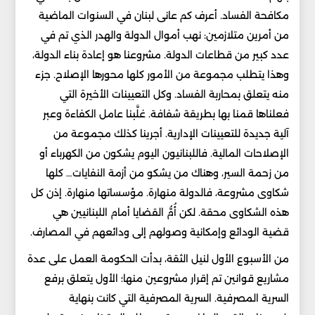
مكافحة الفساد. أعرف كم عانى لبنان في السنوات الماضية
من أمرين متلازمين: نهب أموال الدولة والهدر الذي تم في
عدد كبير من قطاعات الدولة. مشروعنا هو إعادة بناء الدولة،
وهذا يتطلب مجموعة من الأمور كلها محورها الإصلاح. جزء
منه يتعلق بمحاربة الفساد. وكل التعيينات الأخيرة التي
فعلناها قمنا بها بطريقة شفافة. غلَّبنا عامل الكفاءة وعبر
آلية جديدة للتعيينات الإدارية. أجرينا كذلك مجموعة من
الإصلاحات المالية. فاللبنانيون اليوم يشكون من الكهرباء أو
من زحمة السير، وهناك من يشكو من أزمة النفايات… كلها
شكاوى مشروعة، فالدولة منهارة. مؤسساتها منهارة. إذن كل
هذه الشكاوى محقة. لكن أُمُّ القضايا أمام اللبنانيين هي
قضية الودائع وإمكانية وصولهم إلى ودائعهم في المصارف.
من الأسبوع الأول لنيل الثقة، بدأت الحكومة العمل على عدة
مشاريع قوانين تم إقرار مشروعين منها؛ الأول يتعلق برفع
السرية المصرفية. السرية المصرفية التي كانت بنهاية