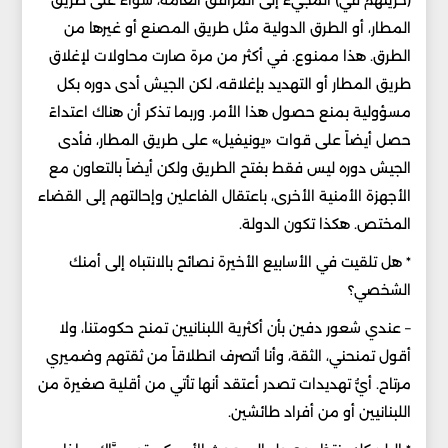
(حريتهم في) المجيء إلى المرافق العامة، سواء على طريق
المطار، أو الطرق الدولية مثل طريق المصنع أو غيرها من
الطرق. هذا ممنوع. في أكثر من مرة صارت محاولات لإغلاق
طريق المطار أو التهديد بإغلاقه، لكن الجيش أدى دوره بكل
مسؤولية بمنع حصول هذا الأمر. وربما تذكر أن هناك اعتداءً
حصل أيضاً على قوات «يونيفيل» على طريق المطار، فأدى
الجيش دوره ليس فقط بفتح الطريق ولكن أيضاً بالتعاون مع
الأجهزة الأمنية الأخرى، باعتقال الفاعلين وإحالتهم إلى القضاء
المختص. هكذا تكون الدولة.
* هل تلقيت في الأسابيع الأخيرة نصائح بالانتباه إلى أمنك
الشخصي؟
– عندي شعور دفين بأن أكثرية اللبنانيين تمنح حكومتنا، ولا
أقول تمنحني، الثقة، وأنا أتصرف انطلاقاً من ثقتهم وضميري
مرتاح. أيُّ تهديدات تصدر أعتقد أنها تأتي من أقلية صغيرة من
اللبنانيين أو من أفراد طائشين.