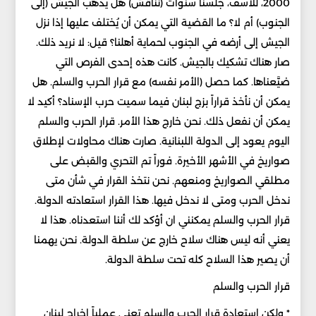
2000، للأسف، جلسنا سنوات (نناقش) هل يذهب الجيش (إلى
الجنوب) أم لا؟ ما القضية التي يمكن أن يُختلف عليها إذا نزل
الجيش إلى أرضه في الجنوب لحماية أهلنا؟ قيل: لا نريد ذلك.
صار هناك تشكيك بالجيش. كانت هذه إحدى الفرص التي
ضيَّعناها. كما حصل (الأمر نفسه) مع قرار الحرب والسلم. هل
يمكن أن نأخذ قراراً بزج لبنان فيما سميت حرب الإسناد؟ أكيد لا
يمكن أن نفعل ذلك. نحن خارج هذا الأمر. قرار الحرب والسلم
اليوم يعود إلى الدولة اللبنانية. صارت هناك محاولات لإطلاق
صواريخ في الأشهر الأخيرة. فوراً تم التحري والقبض على
مطلقي الصواريخ ومنعهم. نحن نتخذ القرار في شأن متى
ندخل الحرب ومتى لا ندخل فيها. هذا القرار استعادته الدولة.
قرار الحرب والسلم يمكنني ان أؤكد لك أننا استعدناه. هذا لا
يعني أنه ليس هناك سلاح خارج عن سلطة الدولة. نحن يهمنا
أن يصير هذا السلاح كله تحت سلطة الدولة.
قرار الحرب والسلم
* ولكن استعادة قرار الحرب والسلم تعني عملياً إخراج لبنان