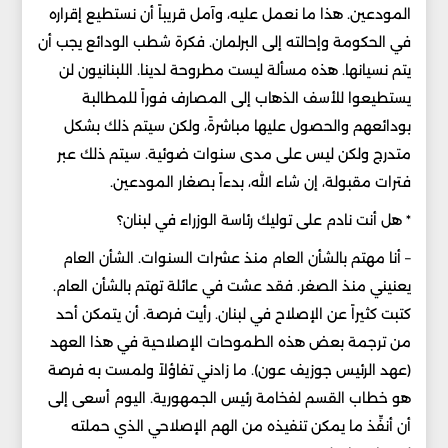
المودعين. هذا ما نعمل عليه، وآمل قريباً أن نستطيع إقراره
في الحكومة وإحالته إلى البرلمان. فكرة شطب الودائع يجب أن
يتم نسيانها. هذه مسألة ليست مطروحة لدينا. اللبنانيون لن
يستطيعوا للأسف الذهاب إلى المصارف فوراً للمطالبة
بودائعهم والحصول عليها مباشرةً، ولكن سيتم ذلك بشكل
متدرج ولكن ليس على مدى سنوات ضوئية. سيتم ذلك عبر
فترات مقبولة، إن شاء الله، بدءاً بصغار المودعين.
* هل أنت نادم على توليك رئاسة الوزراء في لبنان؟
– أنا مهتم بالشأن العام منذ عشرات السنوات. الشأن العام
يعنيني منذ الصغر. فقد عشت في عائلة تهتم بالشأن العام.
كتبت كثيراً عن الإصلاح في لبنان. رأيت فرصة. أن يتمكن أحد
من ترجمة بعض هذه الطموحات الإصلاحية في هذا العهد
(عهد الرئيس جوزيف عون). ما زادني تفاؤلاً ولمست به فرصة
هو خطاب القسم لفخامة رئيس الجمهورية. اليوم أسعى إلى
أن أنفِّذ ما يمكن تنفيذه من الهم الإصلاحي الذي حملته