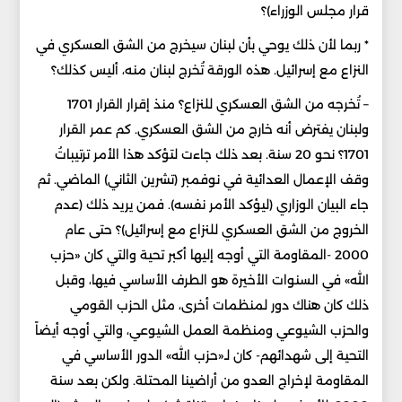
قرار مجلس الوزراء)؟
* ربما لأن ذلك يوحي بأن لبنان سيخرج من الشق العسكري في
النزاع مع إسرائيل. هذه الورقة تُخرج لبنان منه، أليس كذلك؟
– تُخرجه من الشق العسكري للنزاع؟ منذ إقرار القرار 1701
ولبنان يفترض أنه خارج من الشق العسكري. كم عمر القرار
1701؟ نحو 20 سنة. بعد ذلك جاءت لتؤكد هذا الأمر ترتيباتُ
وقف الإعمال العدائية في نوفمبر (تشرين الثاني) الماضي. ثم
جاء البيان الوزاري (ليؤكد الأمر نفسه). فمن يريد ذلك (عدم
الخروج من الشق العسكري للنزاع مع إسرائيل)؟ حتى عام
2000 -المقاومة التي أوجه إليها أكبر تحية والتي كان «حزب
الله» في السنوات الأخيرة هو الطرف الأساسي فيها، وقبل
ذلك كان هناك دور لمنظمات أخرى، مثل الحزب القومي
والحزب الشيوعي ومنظمة العمل الشيوعي، والتي أوجه أيضاً
التحية إلى شهدائهم- كان لـ«حزب الله» الدور الأساسي في
المقاومة لإخراج العدو من أراضينا المحتلة. ولكن بعد سنة