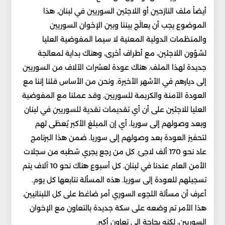
أيضاً ملف النازحين أو اللاجئين السوريين في لبنان. هذا
الموضوع يجب أن يعالَج بيننا وبين الإخوان السوريين
والمنظمات الدولية المعنية لا سيما المفوضية العليا
لشؤون اللاجئين، مع أطراف أخرى، وهناك بداية لمعالجة
جديدة لهذا الملف. هناك عودة لعشرات الآلاف من السوريين
إلى ديارهم في الأشهر الأخيرة. ونحن من الأساس قلنا إننا مع
العودة الآمنة والكريمة للسوريين. وقد عملنا مع المفوضية
العليا للاجئين على أن أي تقديمات نقدية للسوريين في لبنان
وبعد وصولهم إلى سوريا، أي إن المبلغ الأكبر يُعطَى لهم
لتحفيز العودة بعد وصولهم إلى سوريا. ضمن هذا البرنامج
عاد نحو 170 ألف لاجئ. كل من رجع يجري شطبه من سجلات
الأمن العام عندنا في لبنان. كل أسبوع هناك نحو 10 آلاف يتم
تسجيلهم للعودة إلى سوريا. هذه المسألة نتابعها كل يوم.
أعرف أن مسألة اللجوء السوري أمر ضاغط على كل اللبنانيين.
هذا الأمر تم وضعه على سكة جديدة بالتعاون مع الإخوان
السوريين، لكنه بحاجة إلى تعاون أكبر.