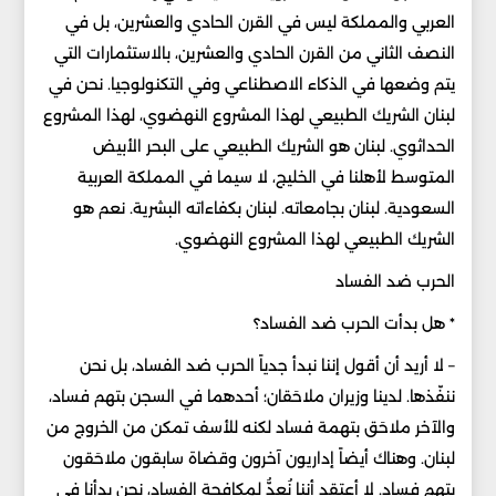
العربي والمملكة ليس في القرن الحادي والعشرين، بل في
النصف الثاني من القرن الحادي والعشرين، بالاستثمارات التي
يتم وضعها في الذكاء الاصطناعي وفي التكنولوجيا. نحن في
لبنان الشريك الطبيعي لهذا المشروع النهضوي، لهذا المشروع
الحداثوي. لبنان هو الشريك الطبيعي على البحر الأبيض
المتوسط لأهلنا في الخليج، لا سيما في المملكة العربية
السعودية. لبنان بجامعاته. لبنان بكفاءاته البشرية. نعم هو
الشريك الطبيعي لهذا المشروع النهضوي.
الحرب ضد الفساد
* هل بدأت الحرب ضد الفساد؟
– لا أريد أن أقول إننا نبدأ جدياً الحرب ضد الفساد، بل نحن
ننفّذها. لدينا وزيران ملاحَقان؛ أحدهما في السجن بتهم فساد،
والآخر ملاحَق بتهمة فساد لكنه للأسف تمكن من الخروج من
لبنان. وهناك أيضاً إداريون آخرون وقضاة سابقون ملاحَقون
بتهم فساد. لا أعتقد أننا نُعدُّ لمكافحة الفساد، نحن بدأنا في