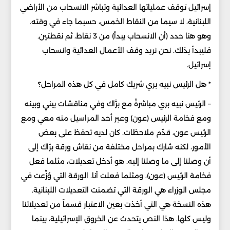
إسرائيل توقف عملياتها العدائية وتباشر الانسحاب من الأراضي
اللبنانية، لا سيما من النقاط الخمس، حسبما جاء في وقته.
وهو هنا حدد (أن الانسحاب يبدأ) من 3 نقاط، ثم نقطتين.
فليبدأ بذلك. نحن نريد وقف الأعمال العدائية وانسحاب
إسرائيل.
* هل الرئيس نبيه بري شريك كامل في كل هذه المراحل؟
– الرئيس نبيه بري مباشرةً مع برَّاك وفي مناقشات بيني وبينه
ومع فخامة الرئيس (عون) وعبر أحد المراسيل منه معي ومع
الرئيس عون، قدّم ملاحظات. كان لديه تحفظ على بعض
الأمور، لكنه شارك بمراحل مختلفة من نقاش ورقة برَّاك إلى
أن وصلنا إلى ما وصلنا إليه. هو أدخل تعديلات، مثلما فعل
فخامة الرئيس (عون)، ومثلما فعلت أنا. الورقة التي وُزِّعت في
مجلس الوزراء هي الورقة التي تضمنت التعديلات اللبنانية.
هذه النسخة هي التي أخذت بعين الاعتبار قسماً من تعديلاتنا
وليس كلها. هذا النص يتحدث عن الخروق الإسرائيلية، بينما