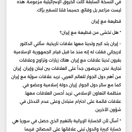
في النسخة السابقة كانت الخروق الإسرائيلية مزعومة. هذه
ليست مزاعم بل وقائع، حسبما قلنا للسفير برَّاك.
قطيعة مع إيران
* هل تخشى من قطيعة مع إيران؟
– إيران بلد كبير ولدينا معها علاقات تاريخية. سألني الدكتور
لاريجاني فقلت له إنه منذ ما قبل قيام الجمهورية الإسلامية
بقرون لدينا علاقات مع إيران. هناك زيارات وتزاوج وعلاقات
تجارية. نحن حريصون جداً على العلاقات بين لبنان وإيران. إيران
من أهم دول الجوار للعالم العربي. نريد علاقات سويَّة مع إيران
كما مع سائر دول الجوار. إيران دولة إسلامية وعضو في
منظمة التعاون الإسلامي. نريد أحسن العلاقات معها.
علاقات قائمة على احترام متبادل وعلى عدم التدخل في
شؤون الآخرين.
* أسأل لأن الخسارة الإيرانية بالتغيير الذي حصل في سوريا هي
خسارة كبيرة والدول تبني علاقاتها على المصالح. فربما