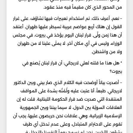
من المحور الذي كان مقيماً فيه منذ عقود.
– نعم، أعرف ذلك. تم استخدام تعبيرات فيها تشاوُف، على غرار
القول إن هناك أربع عواصم عربية تسيطر عليها طهران. أعتقد
أن هذا زمن ولّى. قرار لبنان اليوم يؤخذ في بيروت، في مجلس
الوزراء، وليس في أي مكان آخر. لا يملَى علينا لا من طهران
ولا من واشنطن.
* هل هذا ما قلته لعلي لاريجاني: أن قرار لبنان يُصنع في
بيروت؟
– أصدرت بياناً أوضحت فيه الكلام الذي صار بيني وبين الدكتور
لاريجاني. طبعاً، أنا عتبت عليه ولُمْتُه بشدة على المواقف
المنتقدة التي صدرت ضد قرار الحكومة اللبنانية. قلت له إن
العلاقات السويّة بين الدول، لا سيما بيننا وبين الجمهورية
الإسلامية الإيرانية، وهي علاقات نحن حريصون عليها، يجب أن
تقوم على الاحترام المتبادل، وعلى عدم تدخل أي طرف
بشؤون الآخرين. نحن لم نسمح يوماً لأنفسنا بالتدخل في