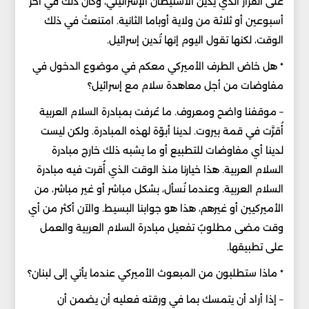
على القرار الذي يُدين الاستيطان الإسرائيلي، وكان ذلك في آخر
أسبوعين أو ثلاثة من ولاية أوباما الثانية. امتنعتْ في ذلك
الوقت، لكنها تقول اليوم إنها تُدين إسرائيل.
* هل خاض الطرف الأميركي معكم في موضوع الدخول في
مفاوضات من أجل معاهدة سلام مع إسرائيل؟
– موقفنا واضح ومعروف. ما عُرفت بمبادرة السلام العربية
أُقرَّت في قمة بيروت. لدينا أبوّة لهذه المبادرة. ولكن ليست
لدينا أي مفاوضات للتطبيع أو ما يشبه ذلك خارج مبادرة
السلام العربية. هذا خيارنا منذ الوقت الذي أُقرت فيه مبادرة
السلام العربية. وعندما نُسأل، بشكل مباشر أو غير مباشر، من
الأميركيين أو غيرهم، هذا هو جوابنا البسيط. والآن أكثر من أي
وقت مضى مطلوبٌ تفعيل مبادرة السلام العربية والعمل
على تطبيقها.
* ماذا ستطلبون من المبعوث الأميركي عندما يأتي إلى لبنان؟
– إذا أراد أن يتمسك بما في ورقته فعليه أن يضمن أن