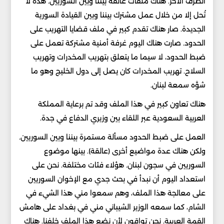
الطرف الآخر. هناك ملفات عالقة بيننا وبين السوريين. هذه لا
تُحل إلا من خلال عمل مشترك بيننا وبين القيادة السورية
الجديدة. صار هناك تقدم كبير في ملف قضايا التهريب على
الحدود. صارت هناك اليوم غرفة أمنية مشتركة تعمل على
ضبط الحدود، لا سيما ما يتعلق بتهريب المخدرات وتهريب
السلاح. تهريب المخدرات كان يصل إلى دول الخليج وهو ما
شوَّه سمعة لبنان.
هناك تعاون كبير في هذا الملف وقد تم برعاية المملكة
العربية السعودية عبر اللقاء بين وزيري الدفاع في جدة.
العمل على ضبط الحدود مسألة مستمرة بيننا وبين السوريين.
ولكن هناك عدة مواضيع أخرى (عالقة). بينها موضوع
السوريين في سجون لبنان. هؤلاء فئات مختلفة. نحن على
استعداد اليوم أن نبدأ في بحث جدي مع الإخوان السوريين
على معالجة هذا الملف، وهم سمعوا مني هذا الشيء في
الشام، كما سمعه الوزير الشيباني مني في بغداد على هامش
القمة العربية. نحن تواقون لأن نضع هذا الملف خلفنا. هناك