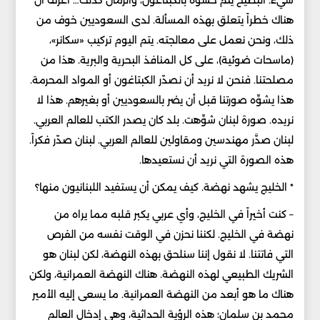
شيء. البطيخ يتم حشوه بالكبتاغون، والرمان كذلك… أعرف أن
هناك خطراً يتعلق بهذه المسألة. لدى السعوديين خوف من
ذلك، ونحن نعمل على معالجته. يتم اليوم تركيب «سكانر»،
(ماسحات ضوئية)، على كل المنافذ البحرية والبرية. هذا من
مصلحتنا. فنحن لا نريد أن نصدّر الكبتاغون أو المواد المحرمة.
هذا يشوِّه صورتنا قبل أن يضر بالسعوديين أو بغيرهم. هذا لا
نريده. صورة لبنان شوِّهت. بلد كان يصدر الكتب للعالم العربي.
لبنان صدَّر مهندسين ومقاولين للعالم العربي. لبنان صدّر فكراً.
هذه الصورة التي نريد أن نستعيدها.
* الخليج يشهد نهضة. كيف يمكن أن يستفيد اللبنانيون منها؟
– كنت أخيراً في الخليج، وأي عربي يكبر قلبه مما يراه من
نهضة في الخليج. لكننا نحزن في الوقت نفسه من الفرص
التي فاتتنا. لا نقول إننا سنلحق بهذه النهضة، لكن لبنان هو
الشريك الطبيعي لهذه النهضة. هناك النهضة العمرانية، ولكن
هناك ما هو أبعد من النهضة العمرانية. ما يسعى إليه الأمير
محمد بن سلمان؛ هذه الرؤية الحداثية، وهي إدخال العالم