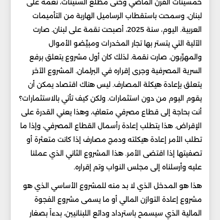
خمسينات القرن الماضي وحتى مطلع الستينات، نعمة على
لبنان، وسمحت باستقطاب الرساميل الهاربة من التأميمات
العربية. اليوم، سنة 2025، أصبحت نقمة على لبنان. صارت
الآلية التي يتستر بها تجار المخدرات ومبيِّضو الأموال
والمهرِّبون. صارت نقمة. لذلك كان أول مشروع يتعلق برفع
السرية المصرفية وجرى إقراره في البرلمان. المشروع الآخر
يتعلق بإعادة هيكلة المصارف. ليس هناك اقتصاد يمكن أن
يقوم اليوم من دون استثمارات. ولكن كيف تأتي بالاستثمارات؟
أنت بحاجة إلى قطاع مصرفي متعافٍ، وهذا يعني القدرة على
الإقراض. هذا يتطلب إعادة رأسمال القطاع المصرفي، وإذا ما
تطلب الأمر إعادة هيكلته ودمج مصارف إذا كانت متعثرة أو
تصفيتها إذا اقتضى الأمر. هذا المشروع الثاني الذي عملنا
عليه وأرسلناه إلى مجلس النواب وتم إقراره.
هذا هو المدخل الذي لا بد منه للمشروع الأساسي الذي هو
مشروع إعادة التوازن المالي أو ما يسمى مشروع الفجوة
المالية الذي سيسمح باسترداد ودائع اللبنانيين، بدءاً بصغار