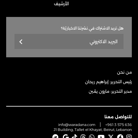
الأرشيف
هل تريد الاشتراك في نشرتنا الاخباريّة؟
من نحن
رئيس التحرير: إبراهيم ريحان
مدير التحرير: مارون يمّين
للتواصل معنا
info@waradana.com
+961 3 575 636
J1 Building, Tallet el Khayat, Beirut, Lebanon