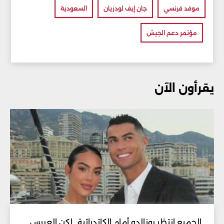
موفد فرنسي
جان إيف لودريان
السعودية
مؤتمر دعم الجيش
يقرأون الآن
الجميع انتظر رونالدو أمام الكاتدرائية.. لكن العريس