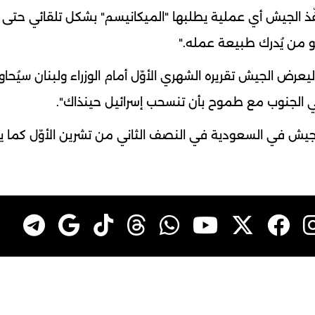
ُنفّذ الجيش أي عملية يطلبها "الميكانيسم" بشكل تلقائي حتى 
و من يُدرك طبيعة عمله."
عرض الجيش تقريره الشهري الأوّل أمام الوزراء ولبنان سيُحاو
في الجنوب مع طموح بأن تنسحب إسرائيل حينذاك".
 الجيش في السعودية في النصف الثاني من تشرين الأوّل كما 