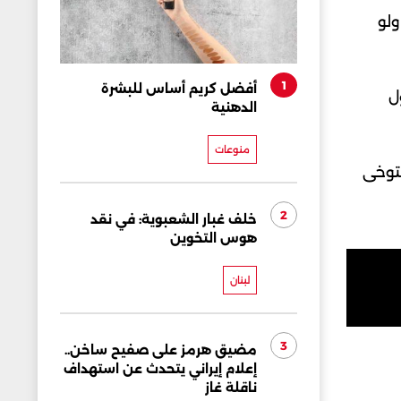
ولو
1
أفضل كريم أساس للبشرة
ل
الدهنية
منوعات
يتوخى
2
خلف غبار الشعبوية: في نقد
هوس التخوين
لبنان
3
مضيق هرمز على صفيح ساخن..
إعلام إيراني يتحدث عن استهداف
ناقلة غاز