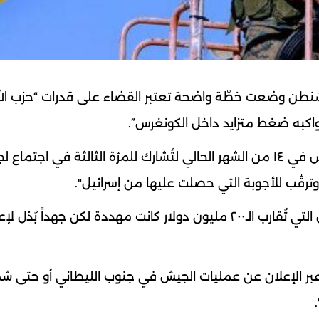
ماسية أميركية لـmtv، إلى أن “واشنطن وضعت خطّة واضحة تعتبر القضاء على قدرات “حزب ال
واكبه ضغط متزايد داخل الكونغرس”.
ووفق مصدر ديبلوماسي "ينتظر لبنان زيارة أورتاغوس في ١٤ من الشهر الحالي لتُشارك للمرّة الثالثة في اجتماع
ولفت المصدر الى أن " المساعدات الأميركية للجيش التي تُقارب الـ٢٠٠ مليون دولار كانت مهددة لكن جهداً ب
كثر عبر الإعلان عن عمليات الجيش في جنوب الليطاني أو حتى شم