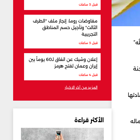
قبل 3 ساعات
مفاوضات روما: إنجاز ملف "الطرف
الثالث" وتأجيل حسم المناطق
التجريبية
له”
قبل 3 ساعات
إعلان وشيك عن اتفاق لـ60 يوماً بين
إيران وعمان لفتح هرمز
 لجنة
قبل 4 ساعات
المزيد من آخر الاخبار
ُذل لإعادتها
الأكثر قراءة
اله