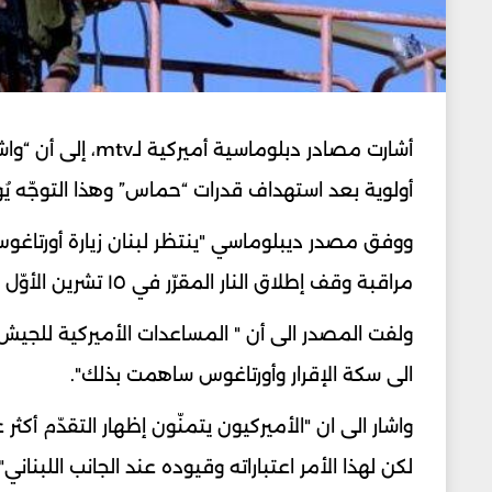
أشارت مصادر دبلو
أولوية بعد استهداف قدرات “حماس” وهذا التوجّه يُ
مراقبة وقف إطلاق النار المقرّر في ١٥ تشرين الأوّل وترقّب للأجوبة التي حصلت عليها من إسرائيل".
الى سكة الإقرار وأورتاغوس ساهمت بذلك".
واشار الى ان "الأميركيون يتمنّون إظهار التقدّم أ
لكن لهذا الأمر اعتباراته وقيوده عند الجانب اللبناني".