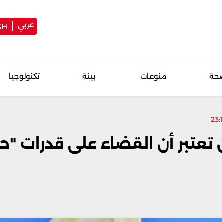
عربي
SH
حة
منوعات
بيئة
تكنولوجيا
عتبر أن القضاء على قدرات "حزب