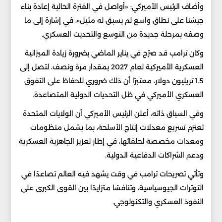
وأضاف الرئيس الأميركي: «أواصل في الفترة الحالية إعادة بناء
جيشنا على نطاق واسع لم يسبق له مثيل»، في إشارة إلى ما
وصفه بمرحلة جديدة من التوسع والتحديث العسكري.
وكان ترامب قد صرّح في يناير الماضي بضرورة زيادة الميزانية
العسكرية الأميركية لعام 2027 بمقدار مرة ونصف، لتصل إلى
1.5 تريليون دولار، معتبرًا أن ذلك ضروري للحفاظ على التفوق
العسكري الأميركي في ظل التحديات الدولية المتصاعدة.
وفي السياق ذاته، أعلن الرئيس الأميركي أن الولايات المتحدة
تعتزم تسريع معدلات إنتاج الأسلحة، بما يشمل منظومات
ومعدات مخصصة لحلفائها، في إطار تعزيز الجاهزية العسكرية
ودعم الشراكات الدفاعية الدولية.
وتأتي تصريحات ترامب في وقت يشهد فيه العالم تصاعدًا في
التوترات الجيوسياسية، وتنافسًا متزايدًا بين القوى الكبرى على
النفوذ العسكري والتكنولوجي.