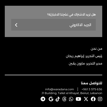
هل تريد الاشتراك في نشرتنا الاخباريّة؟
من نحن
رئيس التحرير: إبراهيم ريحان
مدير التحرير: مارون يمّين
للتواصل معنا
info@waradana.com
+961 3 575 636
J1 Building, Tallet el Khayat, Beirut, Lebanon