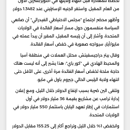
تخطط للمغادرة قبل انتهاء ولايتها في أكتوبر/تشرين الأول
من العام المقبل. واستقر الجنيه الإسترليني عند 1.3482 دولار.
وأظهر محضر اجتماع "مجلس الاحتياطي الفيدرالي" أن صانعي
السياسة منقسمون حول مسار أسعار الفائدة في الولايات
المتحدة، وأشار إلى أن رئيسه المقبل، المقرر أن يبدأ عمله في
مايو/أيار، سيواجه صعوبة في خفض أسعار الفائدة.
وقال بيتر دراجيسفيتش، محلل العملات في منطقة آسيا
والمحيط الهادي في "كور باي": هذا يشير إلى أنه ليست هناك
حاجة ملحة لخفض أسعار الفائدة مرة أخرى، على الأقل حتى
انتهاء ولاية الرئيس الحالي جيروم باول في مايو.
وتلقى الين ضربة بسبب ارتفاع الدولار خلال الليل، ومع إعلان
إدارة ترامب عن مشاريع بقيمة 36 مليار دولار في أول
استثمارات في إطار تعهد اليابان باستثمار 550 مليار دولار في
الولايات المتحدة.
وانخفض 1% خلال الليل وتراجع أكثر إلى 155.25 مقابل الدولار