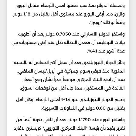
وتمسك الدولار بمكاسب حققها أمس الأربعاء مقابل اليورو
والين، مما أبقى اليورو عند مستوى أقل بقليل من 1.18 دولار،
وفقاً لوكالة "رويترز".
واستقر الدولار الأسترالي عند 0.7050 دولار بعد أن أظهرت
بيانات التوظيف أن معدل البطالة ظل عند أدنى مستوياته في
عدة أشهر عند 4.1%.
وتأثر الدولار النيوزيلندي بعد أن سجل أكبر انخفاض له بالنسبة
المئوية منذ فرض رسوم جمركية في أبريل/نيسان الماضي،
بعد أن اتخذ البنك المركزي موقفاً حذراً بشأن رفع أسعار
الفائدة في المستقبل، مما جاء أقل من توقعات السوق.
وخسر الدولار النيوزيلندي نحو 1.4% أمس الأربعاء، وكان أقل
بقليل من 0.60 دولار في التداولات الآسيوية.
واستقر اليورو عند 1.1790 دولار، بعد أن تلقى ضربة أيضاً من
تقرير يفيد بأن رئيسة "البنك المركزي الأوروبي" كريستين لاغارد