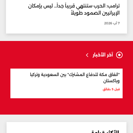
ترامب: الحرب ستنتهي قريباً جداً... ليس بإمكان
الإيرانيين الصمود طويلاً
7 آب 2026
آخر الأخبار
"اتفاق مكة للدفاع المشترك" بين السعودية وتركيا
الرا
وباكستان
الال
قبل 5 دقائق
قبل س