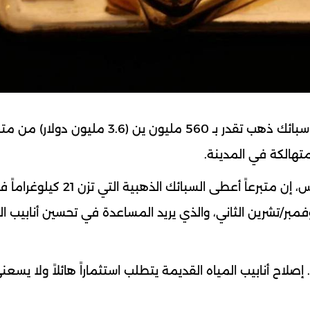
تلقت مدينة أوساكا اليابانية هدية ثمينة تتمثل في سبائك ذهب تقدر بـ 560 مليون ين (3.6 مليون دول
تهالكة في المدينة.
وقال عمدة أوساكا، هيديوكي يوكوياما أمس الخميس، إن متبرعاً أعطى السبائك الذهبية التي تزن 21
بر/تشرين الثاني، والذي يريد المساعدة في تحسين أنابيب ال
 إصلاح أنابيب المياه القديمة يتطلب استثماراً هائلاً ولا يسعن