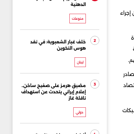
الدهنية
إجراء
منوعات
ة
2
خلف غبار الشعبوية: في نقد
هوس التخوين
م.
لبنان
صادر
3
تصاد
مضيق هرمز على صفيح ساخن..
إعلام إيراني يتحدث عن استهداف
ناقلة غاز
بكات
دولي