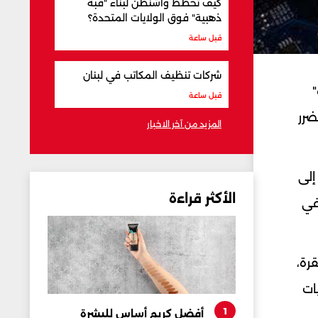
كيف تخطط واشنطن لبناء "قبة
ذهبية" فوق الولايات المتحدة؟
قبل ساعة
شركات تنظيف المكاتب في لبنان
قبل ساعة
ضرر
المزيد من آخر الاخبار
إلى
الأكثر قراءة
في
رة،
ات
1
أفضل كريم أساس للبشرة