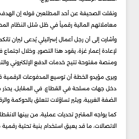
ونقلت الصحيفة عن أحد المطلعين قوله إن الهدف 
معاملاتهم المالية رقمياً في ظل شلل النظام المص
وأشارت إلى أن رجل أعمال إسرائيلي يُدعى ليران تانك
لإعادة إعمار غزة، يقود هذا التصور. وخلال اجتماع
ومنصة مفتوحة تتيح خدمات الدفع الإلكتروني والت
ويرى مؤيدو الخطة أن توسيع المدفوعات الرقمية قد
دخل جهات مسلحة في القطاع. في المقابل، يحذر م
الضفة الغربية، ويثير تساؤلات تتعلق بالحوكمة والرقا
كما يواجه المقترح تحديات عملية، من بينها الانقط
الاتصالات، ما قد يعيق استخدام بنية تحتية رقمية 