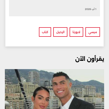
1 آب 2026
ميسي
لابورتا
الرحيل
كتاب
يقرأون الآن