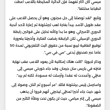
ميسي كان أكثر تفهما، فإن الدائرة المحُيطة باللاعب أعطت
انطباعا مختلفا".
وتابع: "لقد توصلنا إلى حل مجنون، وهو أن يحصل اللاعب على
عقد طويل الأمد، يبدأ بفترة لعب لبرشلونة ثم إعارة لأحد أندية
الدوري الأميركي، وهو ما بدا وكأنه تحايل على قوانين رابطة
الدوري الإسباني، لكن الرابطة رفضت الفكرة، وأخبرتنا بضرورة
توقيع اتفاقية لبيع نسبة من حقوق البث التلفزيوني لمدة 50
عاما عبر صندوق يُدعى "سي في سي".
وذكر لابورتا: "كانت هناك إمكانية لأن يعود اللاعب عقب نهاية
فترته في باريس سان جرمان، وقد جاء خورخي ميسي إلى
منزلي، وأعددت له عقدا، وأرسلت له مسودة، لكنه لم يرد".
واسترسل رئيس برشلونة قائلا: "مر أسبوع ثم اثنان، وصولا إلى
شهر، حيث جاء أخيرا لمنزلي ليخبرني أنهم قرروا أن يذهب
ميسي إلى إنتر ميامي، حيث لن يكون تحت وطأة الكثير من
الضغوط".