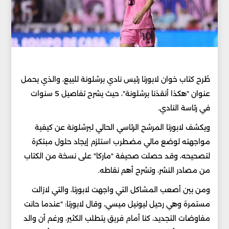
طُرح كتاب خوان لابورتا رئيس نادي برشلونة للبيع، والذي يحمل
عنوان "هكذا أنقذنا برشلونة"، حيث يشرح تفاصيل 5 سنوات
في رئاسة النادي.
ويكشف لابورتا المرشح الرئاسي الحالي لبرشلونة عن كيفية
مواجهته لوضع مالي مضطرب استلزم إيجاد حلول مبتكرة
لتصحيحه، وقد حصلت صحيفة "ماركا" على نسخة من الكتاب
من مصادر النشر، وتشرح أهم نقاطه.
ومن بين أصعب المشاكل التي واجهت لابورتا، والتي لازالت
مستمرة وهي رحيل ليونيل ميسي، وقال لابورتا: "عندما حانت
مفاوضات التجديد، كنا أمام فريق يتطلب الكثير، ورغم أن والد